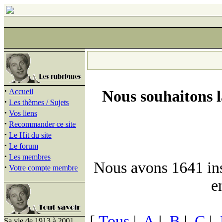
·
Accueil
Nous souhaitons 
·
Les thèmes / Sujets
·
Vos liens
·
Recommander ce site
·
Le Hit du site
·
Le forum
·
Les membres
Nous avons 1641 insc
·
Votre compte membre
e
[
Tous
|
A
|
B
|
C
|
Sa vie de 1913 à 2001