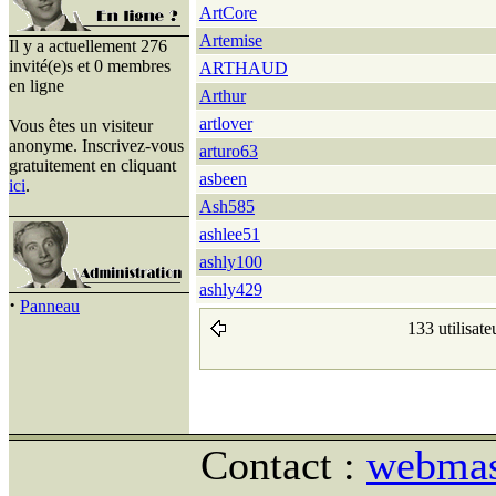
ArtCore
Artemise
Il y a actuellement 276
invité(e)s et 0 membres
ARTHAUD
en ligne
Arthur
artlover
Vous êtes un visiteur
anonyme. Inscrivez-vous
arturo63
gratuitement en cliquant
asbeen
ici
.
Ash585
ashlee51
ashly100
ashly429
·
Panneau
133 utilisate
Contact :
webmast