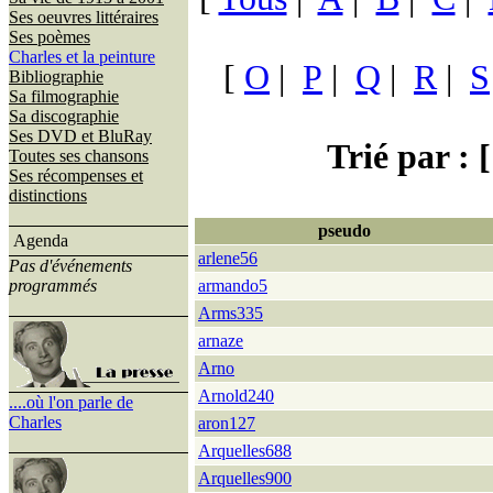
Ses oeuvres littéraires
Ses poèmes
Charles et la peinture
[
O
|
P
|
Q
|
R
|
S
Bibliographie
Sa filmographie
Sa discographie
Ses DVD et BluRay
Trié par : [
Toutes ses chansons
Ses récompenses et
distinctions
pseudo
Agenda
arlene56
Pas d'événements
programmés
armando5
Arms335
arnaze
Arno
Arnold240
....où l'on parle de
Charles
aron127
Arquelles688
Arquelles900