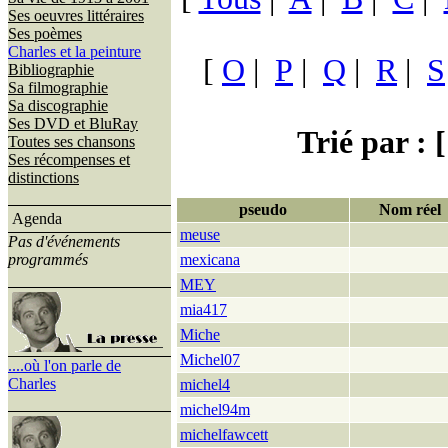
Ses oeuvres littéraires
Ses poèmes
Charles et la peinture
[
O
|
P
|
Q
|
R
|
S
Bibliographie
Sa filmographie
Sa discographie
Ses DVD et BluRay
Trié par : [
Toutes ses chansons
Ses récompenses et
distinctions
pseudo
Nom réel
Agenda
meuse
Pas d'événements
programmés
mexicana
MEY
mia417
Miche
Michel07
....où l'on parle de
Charles
michel4
michel94m
michelfawcett