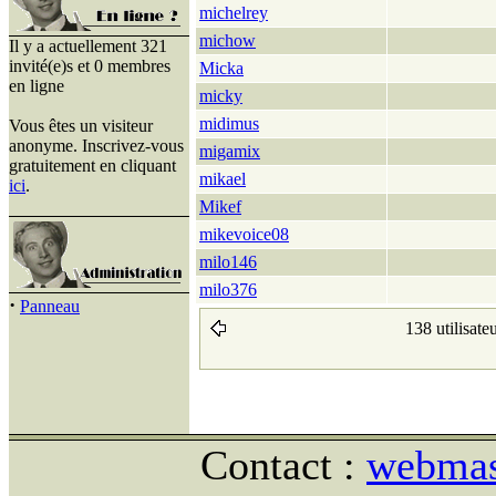
michelrey
michow
Il y a actuellement 321
invité(e)s et 0 membres
Micka
en ligne
micky
midimus
Vous êtes un visiteur
anonyme. Inscrivez-vous
migamix
gratuitement en cliquant
mikael
ici
.
Mikef
mikevoice08
milo146
milo376
·
Panneau
138 utilisate
Contact :
webmast