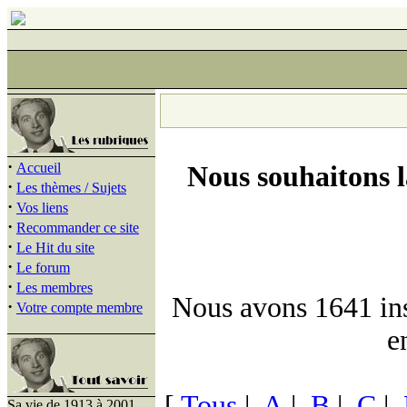
·
Accueil
Nous souhaitons 
·
Les thèmes / Sujets
·
Vos liens
·
Recommander ce site
·
Le Hit du site
·
Le forum
·
Les membres
Nous avons 1641 insc
·
Votre compte membre
e
[
Tous
|
A
|
B
|
C
|
Sa vie de 1913 à 2001