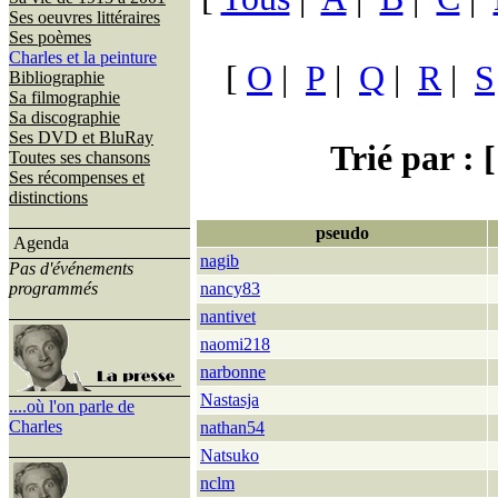
Ses oeuvres littéraires
Ses poèmes
Charles et la peinture
[
O
|
P
|
Q
|
R
|
S
Bibliographie
Sa filmographie
Sa discographie
Ses DVD et BluRay
Trié par : [
Toutes ses chansons
Ses récompenses et
distinctions
pseudo
Agenda
nagib
Pas d'événements
programmés
nancy83
nantivet
naomi218
narbonne
Nastasja
....où l'on parle de
Charles
nathan54
Natsuko
nclm