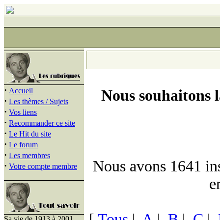
·
Accueil
Nous souhaitons 
·
Les thèmes / Sujets
·
Vos liens
·
Recommander ce site
·
Le Hit du site
·
Le forum
·
Les membres
Nous avons 1641 insc
·
Votre compte membre
e
[
Tous
|
A
|
B
|
C
|
Sa vie de 1913 à 2001