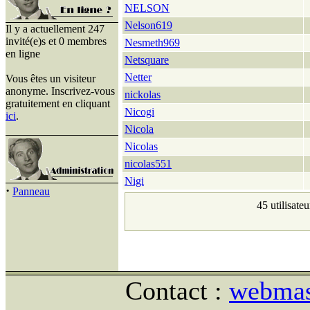
NELSON
Nelson619
Il y a actuellement 247
invité(e)s et 0 membres
Nesmeth969
en ligne
Netsquare
Netter
Vous êtes un visiteur
anonyme. Inscrivez-vous
nickolas
gratuitement en cliquant
Nicogi
ici
.
Nicola
Nicolas
nicolas551
Nigi
·
Panneau
45 utilisate
Contact :
webmast