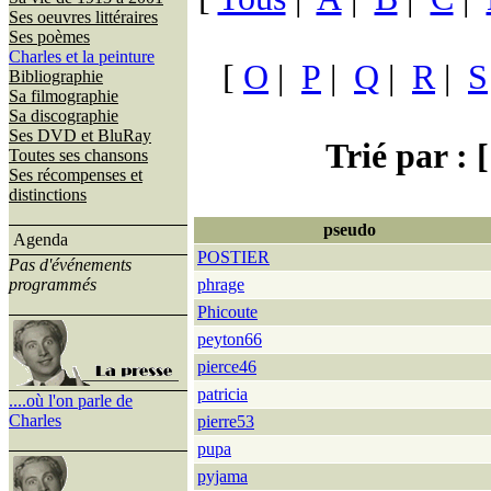
Ses oeuvres littéraires
Ses poèmes
Charles et la peinture
[
O
|
P
|
Q
|
R
|
S
Bibliographie
Sa filmographie
Sa discographie
Ses DVD et BluRay
Trié par : [
Toutes ses chansons
Ses récompenses et
distinctions
pseudo
Agenda
POSTIER
Pas d'événements
programmés
phrage
Phicoute
peyton66
pierce46
patricia
....où l'on parle de
Charles
pierre53
pupa
pyjama