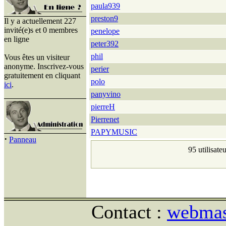
paula939
preston9
Il y a actuellement 227
invité(e)s et 0 membres
penelope
en ligne
peter392
phil
Vous êtes un visiteur
anonyme. Inscrivez-vous
perier
gratuitement en cliquant
polo
ici
.
panyvino
pierreH
Pierrenet
PAPYMUSIC
·
Panneau
95 utilisate
Contact :
webmast