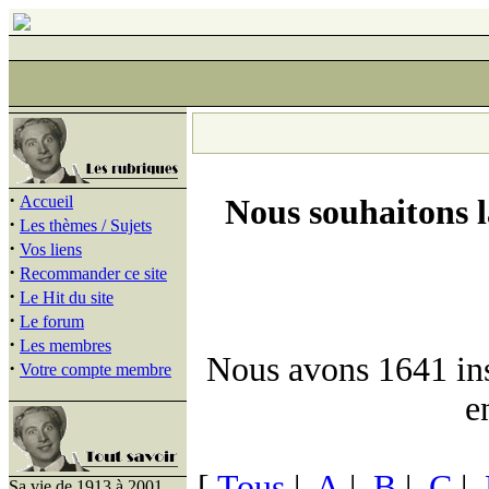
·
Accueil
Nous souhaitons 
·
Les thèmes / Sujets
·
Vos liens
·
Recommander ce site
·
Le Hit du site
·
Le forum
·
Les membres
Nous avons 1641 insc
·
Votre compte membre
e
[
Tous
|
A
|
B
|
C
|
Sa vie de 1913 à 2001