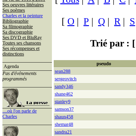
Ses oeuvres littéraires
Ses poèmes
Charles et la peinture
[
O
|
P
|
Q
|
R
|
S
Bibliographie
Sa filmographie
Sa discographie
Ses DVD et BluRay
Trié par : [
Toutes ses chansons
Ses récompenses et
distinctions
pseudo
Agenda
sean288
Pas d'événements
programmés
sergeovitch
sandy346
shane462
stanley9
samson37
....où l'on parle de
Charles
shaun458
shemar48
sandra21