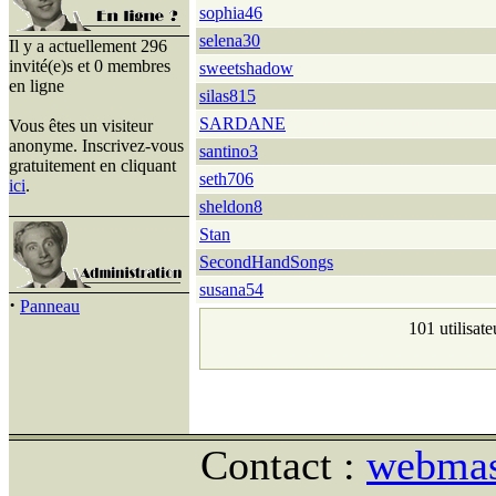
sophia46
selena30
Il y a actuellement 296
invité(e)s et 0 membres
sweetshadow
en ligne
silas815
SARDANE
Vous êtes un visiteur
anonyme. Inscrivez-vous
santino3
gratuitement en cliquant
seth706
ici
.
sheldon8
Stan
SecondHandSongs
susana54
·
Panneau
101 utilisate
Contact :
webmast