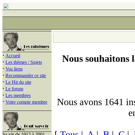
·
Accueil
Nous souhaitons 
·
Les thèmes / Sujets
·
Vos liens
·
Recommander ce site
·
Le Hit du site
·
Le forum
·
Les membres
Nous avons 1641 insc
·
Votre compte membre
e
[
Tous
|
A
|
B
|
C
|
Sa vie de 1913 à 2001