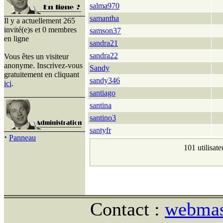
salma970
samantha
Il y a actuellement 265
invité(e)s et 0 membres
samson37
en ligne
sandra21
sandra22
Vous êtes un visiteur
anonyme. Inscrivez-vous
Sandy
gratuitement en cliquant
sandy346
ici
.
santiago
santina
santino3
santyfr
·
Panneau
101 utilisate
Contact :
webmast