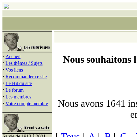
·
Accueil
Nous souhaitons 
·
Les thèmes / Sujets
·
Vos liens
·
Recommander ce site
·
Le Hit du site
·
Le forum
·
Les membres
Nous avons 1641 insc
·
Votre compte membre
e
[
Tous
|
A
|
B
|
C
|
Sa vie de 1913 à 2001