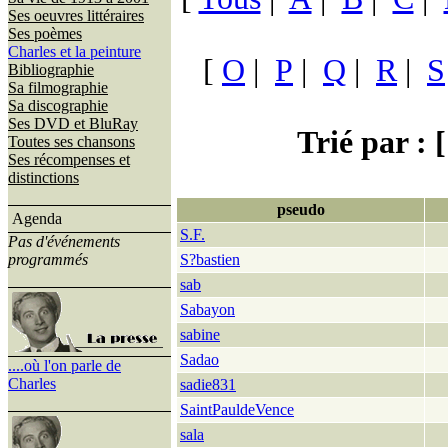
Ses oeuvres littéraires
Ses poèmes
Charles et la peinture
[
O
|
P
|
Q
|
R
|
S
Bibliographie
Sa filmographie
Sa discographie
Ses DVD et BluRay
Trié par : [
Toutes ses chansons
Ses récompenses et
distinctions
pseudo
Agenda
S.F.
Pas d'événements
programmés
S?bastien
sab
Sabayon
sabine
Sadao
....où l'on parle de
Charles
sadie831
SaintPauldeVence
sala