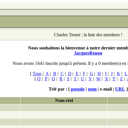
Charles Trenet : la liste des membres !
Nous souhaitons la bienvenue à notre dernier membr
JacquesRenou
Nous avons 1641 inscrits jusqu'à présent. Il y a 0
membre(s) en 
[
Tous
|
A
|
B
|
C
|
D
|
E
|
F
|
G
|
H
|
I
|
J
|
K
|
L
[
O
|
P
|
Q
|
R
|
S
|
T
|
U
|
V
|
W
|
X
|
Y
|
Z
|
Trié par : [
pseudo
|
nom
|
e-mail |
URL
]
Nom réel