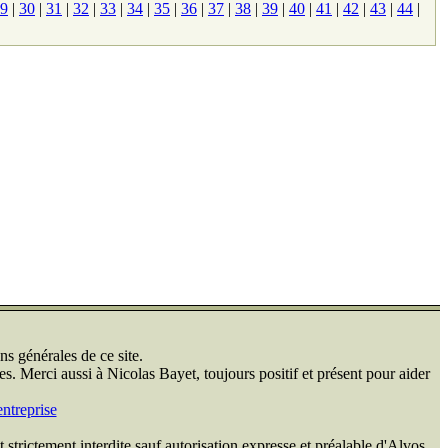
9
|
30
|
31
|
32
|
33
|
34
|
35
|
36
|
37
|
38
|
39
|
40
|
41
|
42
|
43
|
44
|
ns générales de ce site.
s. Merci aussi à Nicolas Bayet, toujours positif et présent pour aider
ntreprise
 strictement interdite sauf autorisation expresse et préalable d'Alvos