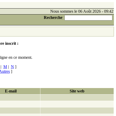
Nous sommes le 06 Août 2026 - 09:42
Recherche
e inscrit :
ligne en ce moment.
|
M
|
N
]
Autres
]
E-mail
Site web