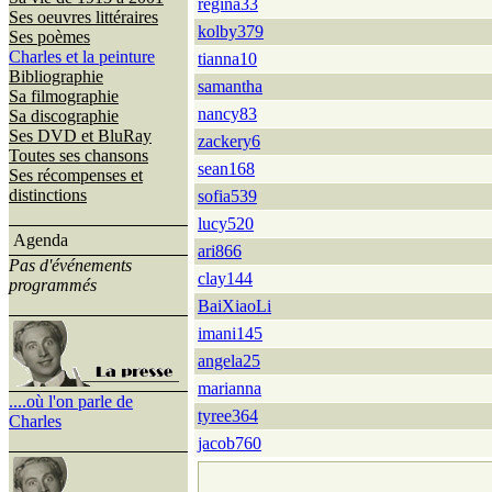
regina33
Ses oeuvres littéraires
kolby379
Ses poèmes
Charles et la peinture
tianna10
Bibliographie
samantha
Sa filmographie
nancy83
Sa discographie
Ses DVD et BluRay
zackery6
Toutes ses chansons
sean168
Ses récompenses et
distinctions
sofia539
lucy520
Agenda
ari866
Pas d'événements
clay144
programmés
BaiXiaoLi
imani145
angela25
marianna
....où l'on parle de
tyree364
Charles
jacob760