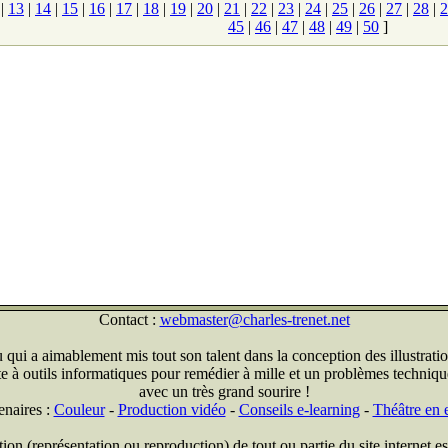
|
13
|
14
|
15
|
16
|
17
|
18
|
19
|
20
|
21
|
22
|
23
|
24
|
25
|
26
|
27
|
28
|
2
45
|
46
|
47
|
48
|
49
|
50
]
Contact :
webmaster@charles-trenet.net
qui a aimablement mis tout son talent dans la conception des illustratio
ite à outils informatiques pour remédier à mille et un problèmes technique
avec un très grand sourire !
enaires :
Couleur
-
Production vidéo
-
Conseils e-learning
-
Théâtre en e
on (représentation ou reproduction) de tout ou partie du site internet est