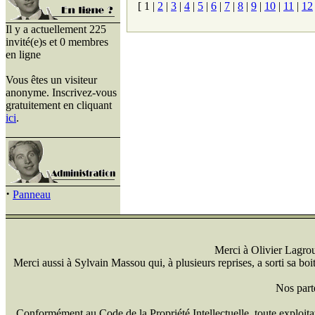
[
1
|
2
|
3
|
4
|
5
|
6
|
7
|
8
|
9
|
10
|
11
|
12
Il y a actuellement 225
invité(e)s et 0 membres
en ligne
Vous êtes un visiteur
anonyme. Inscrivez-vous
gratuitement en cliquant
ici
.
·
Panneau
Merci à Olivier Lagrou 
Merci aussi à Sylvain Massou qui, à plusieurs reprises, a sorti sa bo
Nos part
Conformément au Code de la Propriété Intellectuelle, toute exploitati