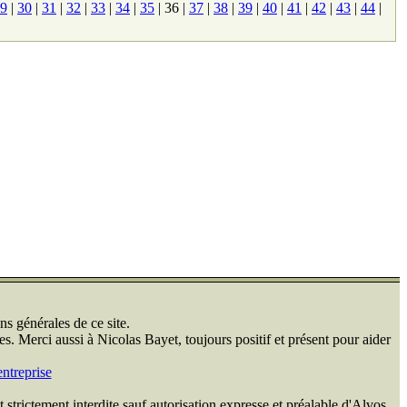
9
|
30
|
31
|
32
|
33
|
34
|
35
|
36
|
37
|
38
|
39
|
40
|
41
|
42
|
43
|
44
|
ns générales de ce site.
s. Merci aussi à Nicolas Bayet, toujours positif et présent pour aider
ntreprise
 strictement interdite sauf autorisation expresse et préalable d'Alvos