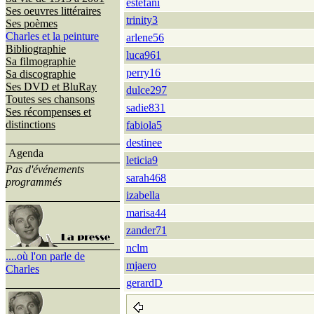
estefani
Ses oeuvres littéraires
trinity3
Ses poèmes
Charles et la peinture
arlene56
Bibliographie
luca961
Sa filmographie
perry16
Sa discographie
Ses DVD et BluRay
dulce297
Toutes ses chansons
sadie831
Ses récompenses et
distinctions
fabiola5
destinee
Agenda
leticia9
Pas d'événements
sarah468
programmés
izabella
marisa44
zander71
nclm
....où l'on parle de
mjaero
Charles
gerardD