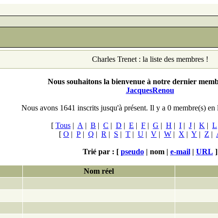
Charles Trenet : la liste des membres !
Nous souhaitons la bienvenue à notre dernier membr
JacquesRenou
Nous avons 1641 inscrits jusqu'à présent. Il y a 0
membre(s) en 
[
Tous
|
A
|
B
|
C
|
D
|
E
|
F
|
G
|
H
|
I
|
J
|
K
|
L
[
O
|
P
|
Q
|
R
|
S
|
T
|
U
|
V
|
W
|
X
|
Y
|
Z
|
Trié par : [
pseudo
|
nom |
e-mail
|
URL
]
Nom réel