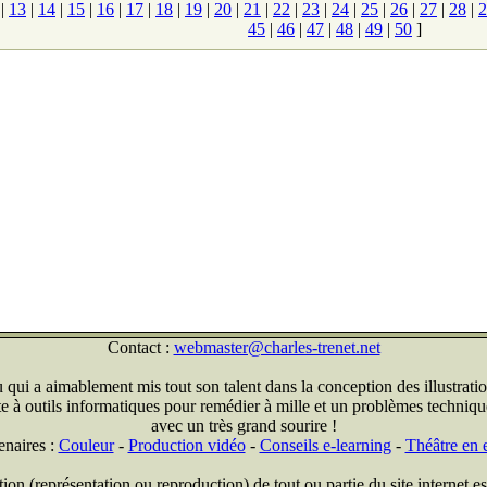
|
13
|
14
|
15
|
16
|
17
|
18
|
19
|
20
|
21
|
22
|
23
|
24
|
25
|
26
|
27
|
28
|
2
45
|
46
|
47
|
48
|
49
|
50
]
Contact :
webmaster@charles-trenet.net
qui a aimablement mis tout son talent dans la conception des illustratio
ite à outils informatiques pour remédier à mille et un problèmes technique
avec un très grand sourire !
enaires :
Couleur
-
Production vidéo
-
Conseils e-learning
-
Théâtre en e
on (représentation ou reproduction) de tout ou partie du site internet est