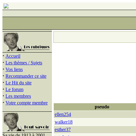
·
Accueil
·
Les thèmes / Sujets
·
Vos liens
·
Recommander ce site
·
Le Hit du site
·
Le forum
·
Les membres
·
Votre compte membre
pseudo
ellen254
walker18
esther37
Sa vie de 1913 à 2001