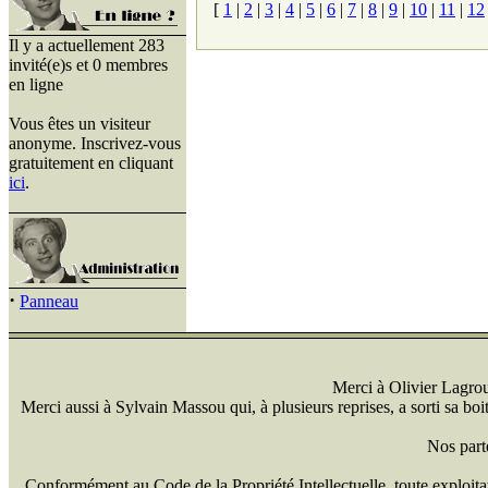
[
1
|
2
|
3
|
4
|
5
|
6
|
7
|
8
|
9
|
10
|
11
|
12
Il y a actuellement 283
invité(e)s et 0 membres
en ligne
Vous êtes un visiteur
anonyme. Inscrivez-vous
gratuitement en cliquant
ici
.
·
Panneau
Merci à Olivier Lagrou 
Merci aussi à Sylvain Massou qui, à plusieurs reprises, a sorti sa bo
Nos part
Conformément au Code de la Propriété Intellectuelle, toute exploitati