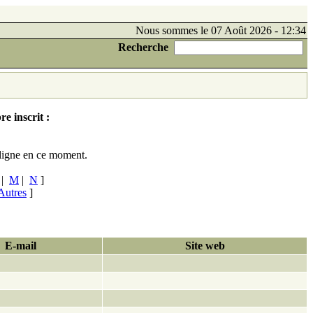
Nous sommes le 07 Août 2026 - 12:34
Recherche
e inscrit :
ligne en ce moment.
|
M
|
N
]
Autres
]
E-mail
Site web