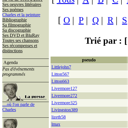
Ses oeuvres littéraires
Ses poèmes
Charles et la peinture
[
O
|
P
|
Q
|
R
|
S
Bibliographie
Sa filmographie
Sa discographie
Ses DVD et BluRay
Trié par : [
Toutes ses chansons
Ses récompenses et
distinctions
pseudo
Agenda
Littlejohn7
Pas d'événements
programmés
Litton567
Litton663
Livermore127
Livermore272
Livermore325
....où l'on parle de
Charles
Livingston389
lizeth58
lmax