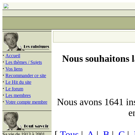
·
Accueil
Nous souhaitons 
·
Les thèmes / Sujets
·
Vos liens
·
Recommander ce site
·
Le Hit du site
·
Le forum
·
Les membres
Nous avons 1641 insc
·
Votre compte membre
e
[
Tous
|
A
|
B
|
C
|
Sa vie de 1913 à 2001