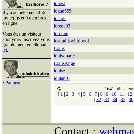
lobest
logan555
Il y a actuellement 456
invité(e)s et 0 membres
loicplc
en ligne
lorena93
lorraine
Vous êtes un visiteur
anonyme. Inscrivez-vous
lostinthiswhirlpool
gratuitement en cliquant
Louis
ici
.
louis-marie
LouisAnge
louise
loulan01
·
Panneau
1641 utilisateur
[
1
|
2
|
3
|
4
|
5
|
6
|
7
|
8
|
9
|
10
|
11
|
12
|
32
|
33
|
34
|
35
|
36
Contact :
webmast