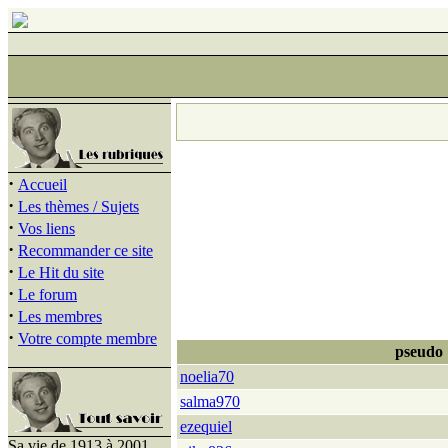
·
Accueil
·
Les thèmes / Sujets
·
Vos liens
·
Recommander ce site
·
Le Hit du site
·
Le forum
·
Les membres
·
Votre compte membre
pseudo
noelia70
salma970
ezequiel
Sa vie de 1913 à 2001