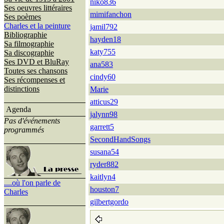
niko836
Ses oeuvres littéraires
mimifanchon
Ses poèmes
Charles et la peinture
jamil792
Bibliographie
hayden18
Sa filmographie
katy755
Sa discographie
Ses DVD et BluRay
ana583
Toutes ses chansons
cindy60
Ses récompenses et
distinctions
Marie
atticus29
Agenda
jalynn98
Pas d'événements
garrett5
programmés
SecondHandSongs
susana54
ryder882
kaitlyn4
....où l'on parle de
houston7
Charles
gilbertgordo