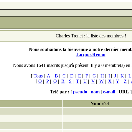
Charles Trenet : la liste des membres !
Nous souhaitons la bienvenue à notre dernier membr
JacquesRenou
Nous avons 1641 inscrits jusqu'à présent. Il y a 0
membre(s) en 
[
Tous
|
A
|
B
|
C
|
D
|
E
|
F
|
G
|
H
|
I
|
J
|
K
|
L
[
O
|
P
|
Q
|
R
|
S
|
T
|
U
|
V
|
W
|
X
|
Y
|
Z
|
Trié par : [
pseudo
|
nom
|
e-mail
|
URL
]
Nom réel