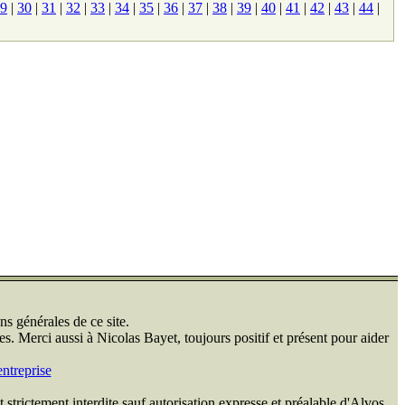
9
|
30
|
31
|
32
|
33
|
34
|
35
|
36
|
37
|
38
|
39
|
40
|
41
|
42
|
43
|
44
|
ns générales de ce site.
s. Merci aussi à Nicolas Bayet, toujours positif et présent pour aider
ntreprise
 strictement interdite sauf autorisation expresse et préalable d'Alvos