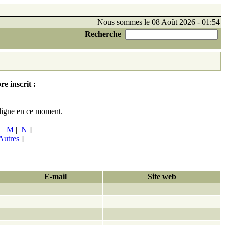
Nous sommes le 08 Août 2026 - 01:54
Recherche
e inscrit :
ligne en ce moment.
|
M
|
N
]
Autres
]
E-mail
Site web