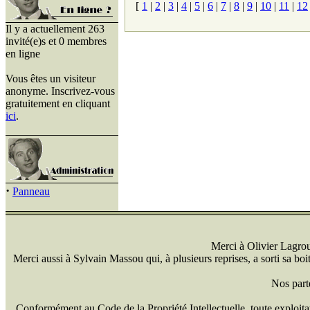
[
1
|
2
|
3
|
4
|
5
|
6
|
7
|
8
|
9
|
10
|
11
|
12
Il y a actuellement 263
invité(e)s et 0 membres
en ligne
Vous êtes un visiteur
anonyme. Inscrivez-vous
gratuitement en cliquant
ici
.
·
Panneau
Merci à Olivier Lagrou 
Merci aussi à Sylvain Massou qui, à plusieurs reprises, a sorti sa bo
Nos part
Conformément au Code de la Propriété Intellectuelle, toute exploitati