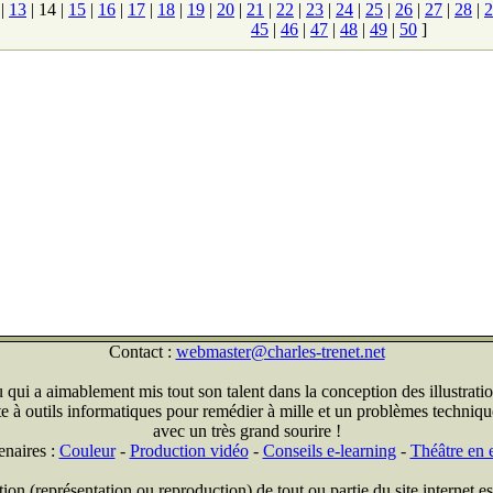
|
13
|
14
|
15
|
16
|
17
|
18
|
19
|
20
|
21
|
22
|
23
|
24
|
25
|
26
|
27
|
28
|
2
45
|
46
|
47
|
48
|
49
|
50
]
Contact :
webmaster@charles-trenet.net
qui a aimablement mis tout son talent dans la conception des illustratio
ite à outils informatiques pour remédier à mille et un problèmes technique
avec un très grand sourire !
enaires :
Couleur
-
Production vidéo
-
Conseils e-learning
-
Théâtre en e
on (représentation ou reproduction) de tout ou partie du site internet est