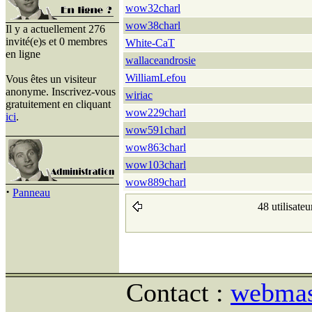
wow32charl
wow38charl
Il y a actuellement 276
invité(e)s et 0 membres
White-CaT
en ligne
wallaceandrosie
WilliamLefou
Vous êtes un visiteur
anonyme. Inscrivez-vous
wiriac
gratuitement en cliquant
wow229charl
ici
.
wow591charl
wow863charl
wow103charl
wow889charl
·
Panneau
48 utilisateu
Contact :
webmast