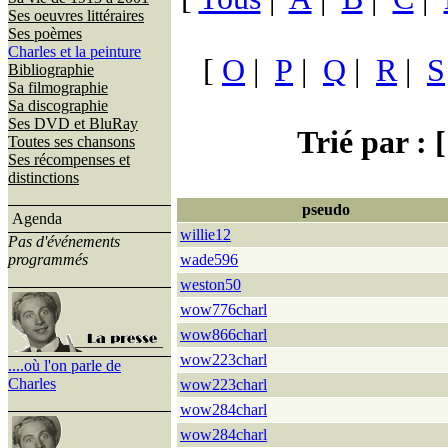
Ses oeuvres littéraires
Ses poèmes
Charles et la peinture
[
O
|
P
|
Q
|
R
|
S
Bibliographie
Sa filmographie
Sa discographie
Ses DVD et BluRay
Trié par : [
Toutes ses chansons
Ses récompenses et
distinctions
pseudo
Agenda
willie12
Pas d'événements
programmés
wade596
weston50
wow776charl
wow866charl
wow223charl
....où l'on parle de
Charles
wow223charl
wow284charl
wow284charl