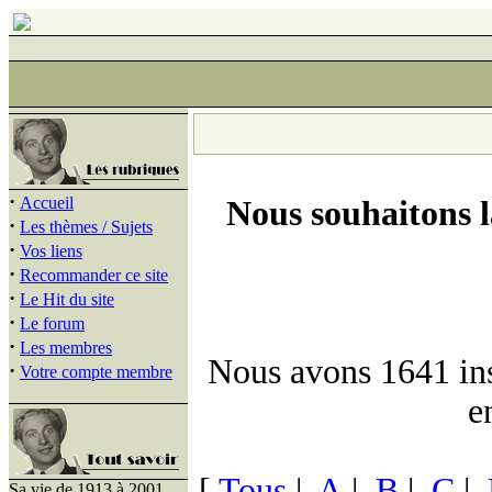
·
Accueil
Nous souhaitons 
·
Les thèmes / Sujets
·
Vos liens
·
Recommander ce site
·
Le Hit du site
·
Le forum
·
Les membres
Nous avons 1641 insc
·
Votre compte membre
e
[
Tous
|
A
|
B
|
C
|
Sa vie de 1913 à 2001