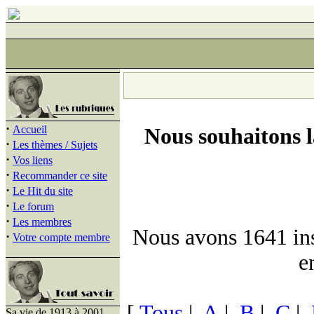
·
Accueil
Nous souhaitons 
·
Les thèmes / Sujets
·
Vos liens
·
Recommander ce site
·
Le Hit du site
·
Le forum
·
Les membres
Nous avons 1641 insc
·
Votre compte membre
e
[
Tous
|
A
|
B
|
C
|
Sa vie de 1913 à 2001