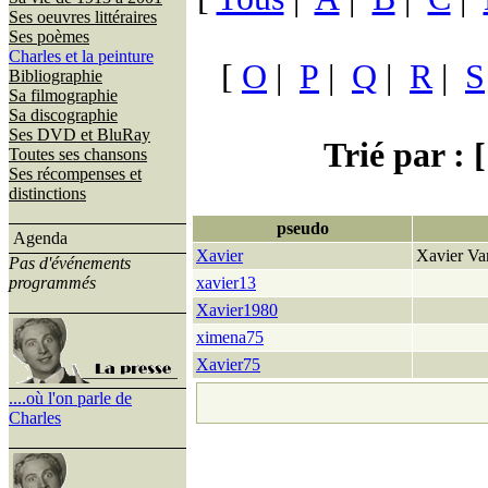
Ses oeuvres littéraires
Ses poèmes
Charles et la peinture
[
O
|
P
|
Q
|
R
|
S
Bibliographie
Sa filmographie
Sa discographie
Ses DVD et BluRay
Trié par : [
Toutes ses chansons
Ses récompenses et
distinctions
pseudo
Agenda
Xavier
Xavier Va
Pas d'événements
programmés
xavier13
Xavier1980
ximena75
Xavier75
....où l'on parle de
Charles