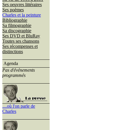
Ses oeuvres littéraires
Ses poèmes
Charles et la peinture
Bibliographie
Sa filmographie
Sa discographie
Ses DVD et BluRay
Toutes ses chansons
Ses récompenses et
distinctions
Agenda
Pas d'événements
programmés
....où l'on parle de
Charles