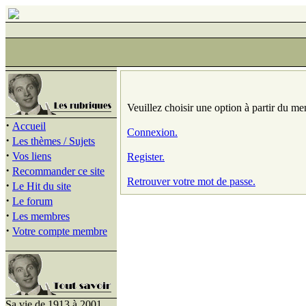
Veuillez choisir une option à partir du me
·
Accueil
Connexion.
·
Les thèmes / Sujets
·
Vos liens
Register.
·
Recommander ce site
Retrouver votre mot de passe.
·
Le Hit du site
·
Le forum
·
Les membres
·
Votre compte membre
Sa vie de 1913 à 2001