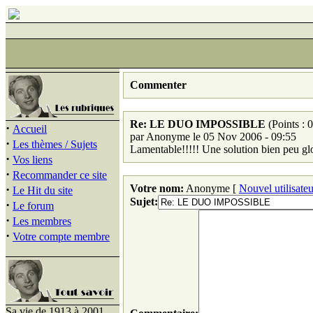
Commenter
Re: LE DUO IMPOSSIBLE
(Points : 0
·
Accueil
par Anonyme le 05 Nov 2006 - 09:55
·
Les thèmes / Sujets
Lamentable!!!!! Une solution bien peu glor
·
Vos liens
·
Recommander ce site
·
Votre nom:
Anonyme [
Nouvel utilisateu
Le Hit du site
Sujet:
·
Le forum
·
Les membres
·
Votre compte membre
Sa vie de 1913 à 2001