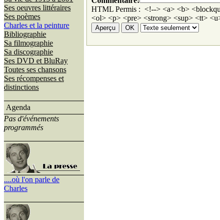
Commentaire:
Ses oeuvres littéraires
HTML Permis : <!--> <a> <b> <blockqu
Ses poèmes
<ol> <p> <pre> <strong> <sup> <tt> <u>
Charles et la peinture
Bibliographie
Sa filmographie
Sa discographie
Ses DVD et BluRay
Toutes ses chansons
Ses récompenses et
distinctions
Agenda
Pas d'événements
programmés
....où l'on parle de
Charles