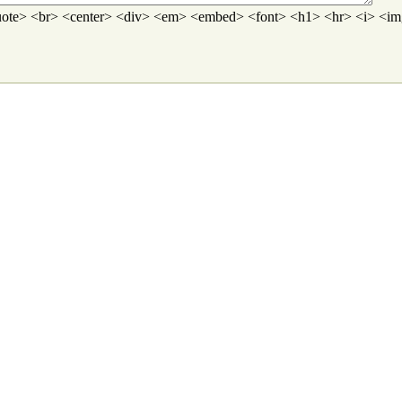
ote> <br> <center> <div> <em> <embed> <font> <h1> <hr> <i> <img>