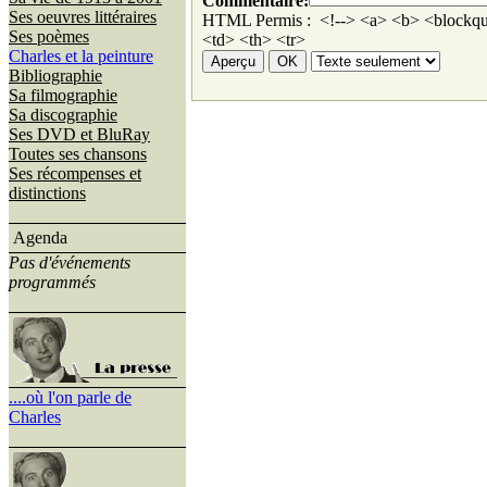
Commentaire:
Ses oeuvres littéraires
HTML Permis : <!--> <a> <b> <blockqu
Ses poèmes
<td> <th> <tr>
Charles et la peinture
Bibliographie
Sa filmographie
Sa discographie
Ses DVD et BluRay
Toutes ses chansons
Ses récompenses et
distinctions
Agenda
Pas d'événements
programmés
....où l'on parle de
Charles