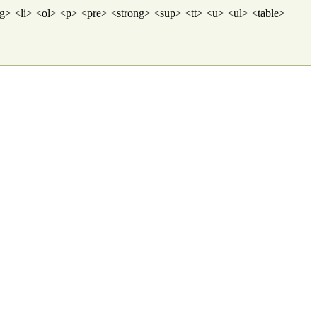
 <li> <ol> <p> <pre> <strong> <sup> <tt> <u> <ul> <table>