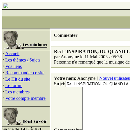
Commenter
Re: L'INSPIRATION, OU QUAND
·
Accueil
par Anonyme le 11 Mai 2003 - 05:36
·
Les thèmes / Sujets
Personne n'a remarqué que la musique de 
·
Vos liens
·
Recommander ce site
·
Votre nom:
Anonyme [
Nouvel utilisateu
Le Hit du site
Sujet:
·
Le forum
·
Les membres
·
Votre compte membre
Sa vie de 1913 à 2001