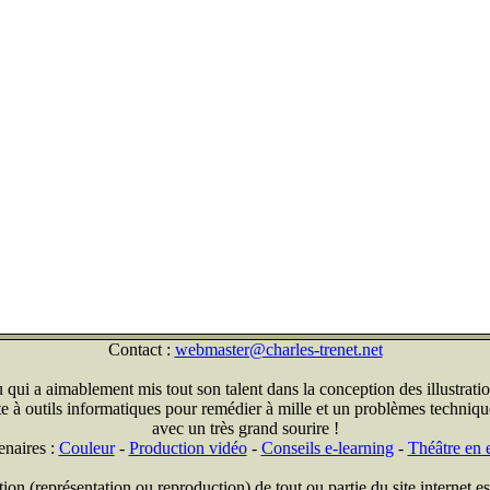
Contact :
webmaster@charles-trenet.net
qui a aimablement mis tout son talent dans la conception des illustratio
ite à outils informatiques pour remédier à mille et un problèmes technique
avec un très grand sourire !
enaires :
Couleur
-
Production vidéo
-
Conseils e-learning
-
Théâtre en e
on (représentation ou reproduction) de tout ou partie du site internet est