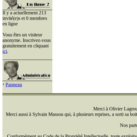
Il y a actuellement 213
invité(e)s et 0 membres
en ligne
Vous êtes un visiteur
anonyme. Inscrivez-vous
gratuitement en cliquant
ici
.
·
Panneau
Merci à Olivier Lagrou 
Merci aussi à Sylvain Massou qui, à plusieurs reprises, a sorti sa bo
Nos part
Conformément au Code de la Propriété Intellectuelle, toute exploitati