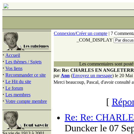
Connexion/Créer un compte
| 7 Commenta
_COM_DISPLAY
·
Accueil
·
Les thèmes / Sujets
Les commentaires sont posté 
·
Vos liens
Re: Re: CHARLES EN ANGLETERR
·
Recommander ce site
par
Ann
(
Envoyez un message
) le 20 Mai
·
Le Hit du site
Merci beaucoup, Pascal, d'avoir consulté 
·
Le forum
·
Les membres
[
Répon
·
Votre compte membre
Re: Re: CHARL
Duncker le 07 Sep
Sa vie de 1913 à 2001