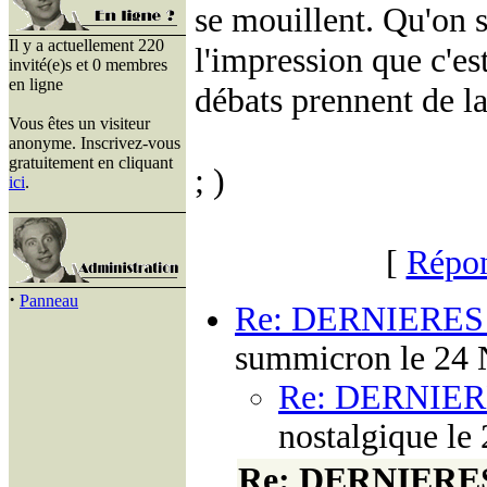
se mouillent. Qu'on s
Il y a actuellement 220
l'impression que c'es
invité(e)s et 0 membres
en ligne
débats prennent de l
Vous êtes un visiteur
anonyme. Inscrivez-vous
gratuitement en cliquant
; )
ici
.
[
Répon
·
Panneau
Re: DERNIERES
summicron le 24 
Re: DERNIER
nostalgique le
Re: DERNIERES