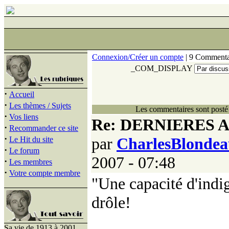
Connexion/Créer un compte
| 9 Commenta
_COM_DISPLAY
·
Accueil
·
Les thèmes / Sujets
Les commentaires sont posté 
·
Vos liens
Re: DERNIERES A
·
Recommander ce site
·
par
CharlesBlonde
Le Hit du site
·
Le forum
2007 - 07:48
·
Les membres
·
Votre compte membre
"Une capacité d'indi
drôle!
Sa vie de 1913 à 2001