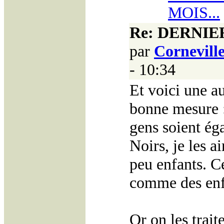
MOIS...
Re: DERNIE
par
Cornevill
- 10:34
Et voici une au
bonne mesure :
gens soient éga
Noirs, je les 
peu enfants. Ce
comme des enf
Or on les trai