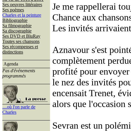
Je me rappellerai tou
Ses oeuvres littéraires
Ses poèmes
Chance aux chansons.
Charles et la peinture
Bibliographie
Les invités arrivaien
Sa filmographie
Sa discographie
Ses DVD et BluRay
Toutes ses chansons
Ses récompenses et
Aznavour s'est pointé
distinctions
complètement perdue, 
Agenda
profité pour envoyer 
Pas d'événements
programmés
le nez des invités pou
encensait Trenet, évi
alors que l'occasion s
....où l'on parle de
Charles
Sevran est un polémist