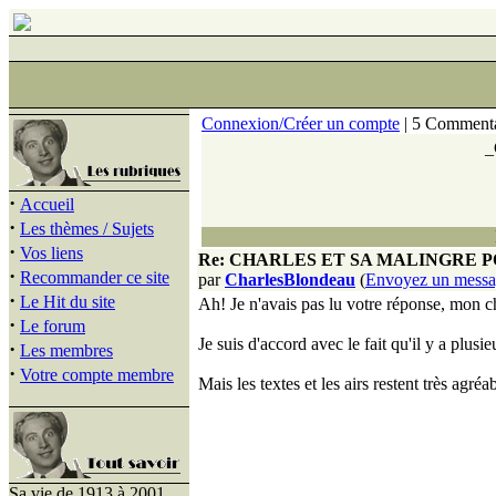
Connexion/Créer un compte
| 5 Commenta
_
·
Accueil
·
Les thèmes / Sujets
·
Vos liens
Re: CHARLES ET SA MALINGRE 
·
Recommander ce site
par
CharlesBlondeau
(
Envoyez un mess
·
Le Hit du site
Ah! Je n'avais pas lu votre réponse, mon c
·
Le forum
Je suis d'accord avec le fait qu'il y a plu
·
Les membres
·
Votre compte membre
Mais les textes et les airs restent très agr
Sa vie de 1913 à 2001