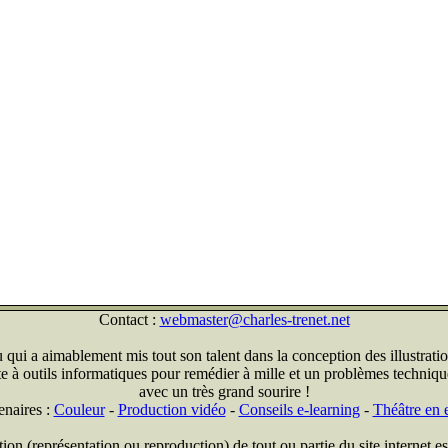
Contact :
webmaster@charles-trenet.net
qui a aimablement mis tout son talent dans la conception des illustratio
ite à outils informatiques pour remédier à mille et un problèmes technique
avec un très grand sourire !
enaires :
Couleur
-
Production vidéo
-
Conseils e-learning
-
Théâtre en e
on (représentation ou reproduction) de tout ou partie du site internet est