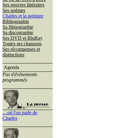
Ses oeuvres littéraires
Ses poèmes
Charles et la peinture
Bibliographie
Sa filmographie
Sa discographie
Ses DVD et BluRay
Toutes ses chansons
Ses récompenses et
distinctions
Agenda
Pas d'événements
programmés
....où l'on parle de
Charles