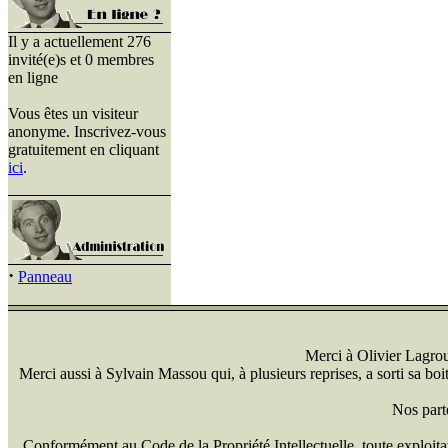
Il y a actuellement 276
invité(e)s et 0 membres
en ligne
Vous êtes un visiteur
anonyme. Inscrivez-vous
gratuitement en cliquant
ici
.
·
Panneau
Merci à Olivier Lagrou 
Merci aussi à Sylvain Massou qui, à plusieurs reprises, a sorti sa bo
Nos part
Conformément au Code de la Propriété Intellectuelle, toute exploitati