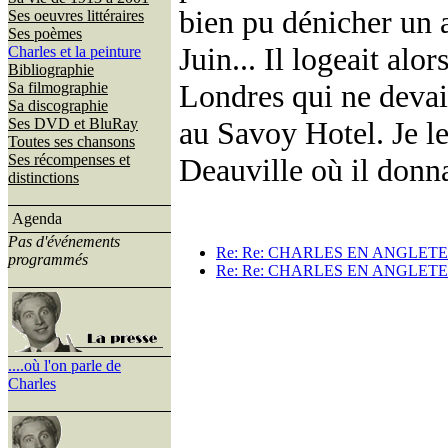
bien pu dénicher un 
Ses oeuvres littéraires
Ses poèmes
Juin... Il logeait alo
Charles et la peinture
Bibliographie
Londres qui ne devai
Sa filmographie
Sa discographie
Ses DVD et BluRay
au Savoy Hotel. Je le
Toutes ses chansons
Ses récompenses et
Deauville où il donna
distinctions
Agenda
Pas d'événements
Re: Re: CHARLES EN ANGLET
programmés
Re: Re: CHARLES EN ANGLET
....où l'on parle de
Charles