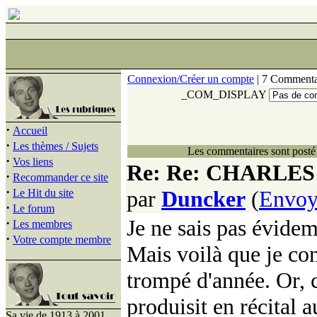
Connexion/Créer un compte
| 7 Commenta
_COM_DISPLAY
·
Accueil
·
Les thèmes / Sujets
Les commentaires sont posté 
·
Vos liens
Re: Re: CHARLE
·
Recommander ce site
·
par
Duncker
(
Envoy
Le Hit du site
·
Le forum
Je ne sais pas évidem
·
Les membres
·
Votre compte membre
Mais voilà que je con
trompé d'année. Or, c
produisit en récital a
Sa vie de 1913 à 2001