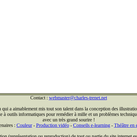
Contact :
webmaster@charles-trenet.net
qui a aimablement mis tout son talent dans la conception des illustratio
ite à outils informatiques pour remédier à mille et un problèmes technique
avec un très grand sourire !
enaires :
Couleur
-
Production vidéo
-
Conseils e-learning
-
Théâtre en e
on (représentation ou reproduction) de tout ou partie du site internet est