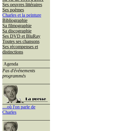
Ses oeuvres littéraires
Ses poèmes
Charles et la peinture
Bibliographie
Sa filmographie
Sa discographie
Ses DVD et BluRay
Toutes ses chansons
Ses récompenses et
distinctions
Agenda
Pas d'événements
programmés
....où l'on parle de
Charles