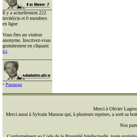
Il y a actuellement 222
invité(e)s et 0 membres
en ligne
Vous êtes un visiteur
anonyme. Inscrivez-vous
gratuitement en cliquant
ici
.
·
Panneau
Merci à Olivier Lagrou 
Merci aussi à Sylvain Massou qui, à plusieurs reprises, a sorti sa bo
Nos part
Conformément au Code de la Propriété Intellectuelle, toute exploitati