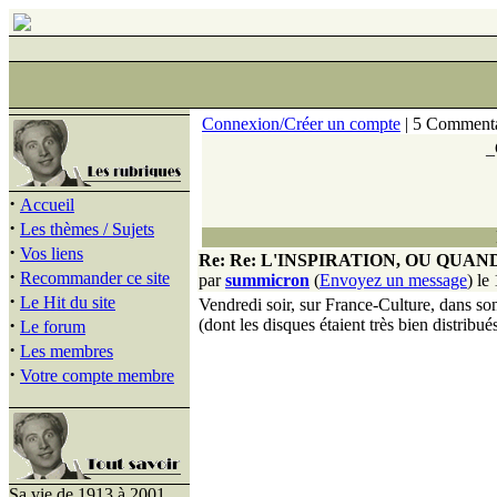
Connexion/Créer un compte
| 5 Commenta
_
·
Accueil
·
Les thèmes / Sujets
·
Vos liens
Re: Re: L'INSPIRATION, OU QU
·
Recommander ce site
par
summicron
(
Envoyez un message
) le
·
Le Hit du site
Vendredi soir, sur France-Culture, dans so
·
(dont les disques étaient très bien distribué
Le forum
·
Les membres
·
Votre compte membre
Sa vie de 1913 à 2001