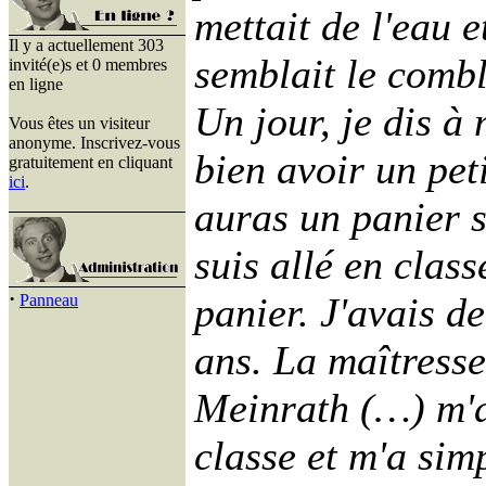
mettait de l'eau e
Il y a actuellement 303
semblait le comble
invité(e)s et 0 membres
en ligne
Un jour, je dis à
Vous êtes un visiteur
anonyme. Inscrivez-vous
bien avoir un pet
gratuitement en cliquant
ici
.
auras un panier s
suis allé en classe
·
panier. J'avais de
Panneau
ans. La maîtress
Meinrath (…) m'a
classe et m'a sim