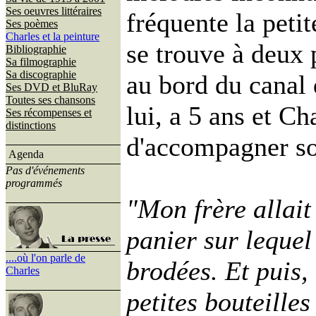
Ses oeuvres littéraires
fréquente la peti
Ses poèmes
Charles et la peinture
se trouve à deux 
Bibliographie
Sa filmographie
Sa discographie
au bord du canal 
Ses DVD et BluRay
Toutes ses chansons
lui, a 5 ans et Ch
Ses récompenses et
distinctions
d'accompagner son
Agenda
Pas d'événements
programmés
"Mon frère allait 
panier sur lequel 
....où l'on parle de
brodées. Et puis,
Charles
petites bouteille