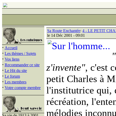
Sa Route Enchantée
:
4 - LE PETIT C
le 14 Déc 2001 - 09:01
·
Accueil
·
"
Les thèmes / Sujets
·
Vos liens
·
z'invente"
, c'est 
Recommander ce site
·
Le Hit du site
·
petit Charles à 
Le forum
·
Les membres
·
l'institutrice qui,
Votre compte membre
récréation, l'ent
mélodies inconnue
Sa vie de 1913 à 2001