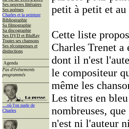
Ses oeuvres littéraires
petit à petit et a
Ses poèmes
Charles et la peinture
Bibliographie
Sa filmographie
Sa discographie
Cette liste propo
Ses DVD et BluRay
Toutes ses chansons
Charles Trenet a 
Ses récompenses et
distinctions
dont il n'est l'au
Agenda
le compositeur q
Pas d'événements
programmés
même les chansons
Les titres en ble
....où l'on parle de
nombreuses, que C
Charles
n'est ni l'auteur 