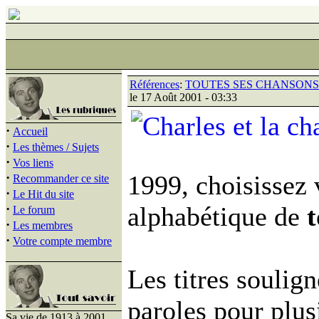
Références
:
TOUTES SES CHANSONS 
le 17 Août 2001 - 03:33
·
Accueil
·
Les thèmes / Sujets
·
Vos liens
·
1999, choisissez 
Recommander ce site
·
Le Hit du site
·
alphabétique de
t
Le forum
·
Les membres
·
Votre compte membre
Les titres soulig
paroles pour plu
Sa vie de 1913 à 2001