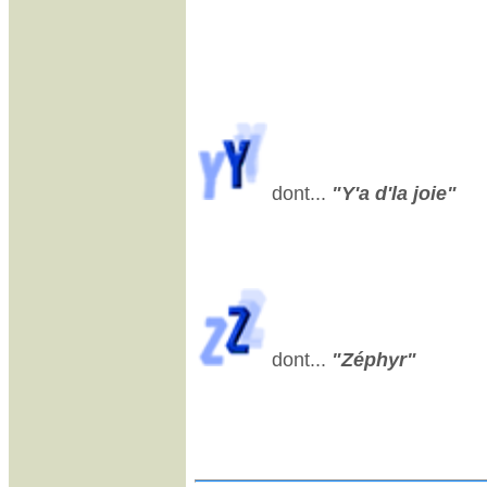
dont...
"Y'a d'la joie"
dont...
"Zéphyr"