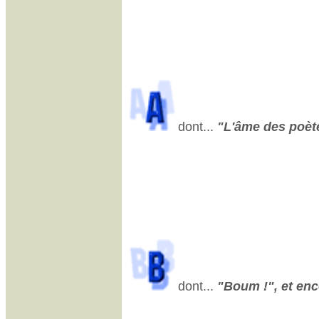
dont...
"L'âme des poètes
dont...
"Boum !", et enco