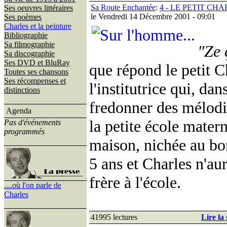
Sa Route Enchantée
:
4 - LE PETIT CH
Ses oeuvres littéraires
le Vendredi 14 Décembre 2001 - 09:01
Ses poèmes
Charles et la peinture
Bibliographie
Sa filmographie
"Ze 
Sa discographie
Ses DVD et BluRay
que répond le petit 
Toutes ses chansons
Ses récompenses et
l'institutrice qui, dan
distinctions
fredonner des mélodie
Agenda
la petite école matern
Pas d'événements
programmés
maison, nichée au bor
5 ans et Charles n'a
frère à l'école.
....où l'on parle de
Charles
41995 lectures
Lire la 