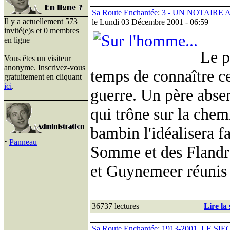
Sa Route Enchantée
:
3 - UN NOTAIRE
Il y a actuellement 573
le Lundi 03 Décembre 2001 - 06:59
invité(e)s et 0 membres
en ligne
Le p
Vous êtes un visiteur
anonyme. Inscrivez-vous
temps de connaître ce 
gratuitement en cliquant
ici
.
guerre. Un père absen
qui trône sur la chem
bambin l'idéalisera f
·
Panneau
Somme et des Flandre
et Guynemeer réunis 
36737 lectures
Lire la 
Sa Route Enchantée
:
1913-2001, LE SI