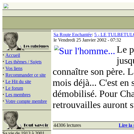
Sa Route Enchantée
:
5 - LE TULBETUL
le Vendredi 25 Janvier 2002 - 07:32
Le p
·
Accueil
jusq
·
Les thèmes / Sujets
·
Vos liens
connaître son père. L
·
Recommander ce site
mois déjà... C'est en
·
Le Hit du site
·
Le forum
démobilisé. Pour Char
·
Les membres
·
Votre compte membre
retrouvailles auront 
44306 lectures
Lire la 
Sa vie de 1913 à 2001