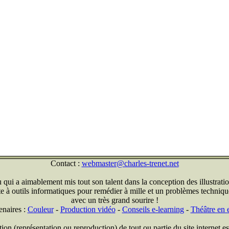
Contact :
webmaster@charles-trenet.net
qui a aimablement mis tout son talent dans la conception des illustratio
ite à outils informatiques pour remédier à mille et un problèmes technique
avec un très grand sourire !
enaires :
Couleur
-
Production vidéo
-
Conseils e-learning
-
Théâtre en e
on (représentation ou reproduction) de tout ou partie du site internet est