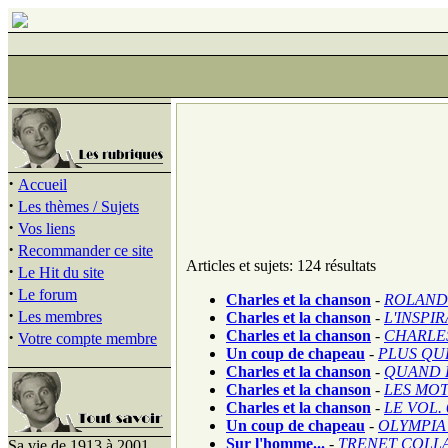
·
Accueil
·
Les thèmes / Sujets
·
Vos liens
·
Recommander ce site
Articles et sujets: 124 résultats
·
Le Hit du site
·
Le forum
Charles et la chanson
-
ROLAND 
·
Les membres
Charles et la chanson
-
L'INSPI
·
Charles et la chanson
-
CHARLES
Votre compte membre
Un coup de chapeau
-
PLUS QUE
Charles et la chanson
-
QUAND L
Charles et la chanson
-
LES MOT
Charles et la chanson
-
LE VOL.
Un coup de chapeau
-
OLYMPIA
Sur l'homme...
-
TRENET COLLAB
Sa vie de 1913 à 2001