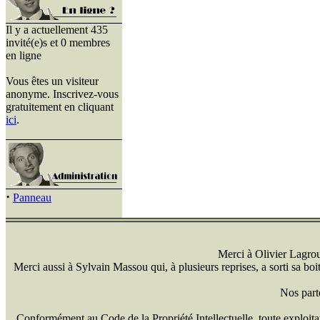
Il y a actuellement 435
invité(e)s et 0 membres
en ligne
Vous êtes un visiteur
anonyme. Inscrivez-vous
gratuitement en cliquant
ici
.
·
Panneau
Merci à Olivier Lagrou 
Merci aussi à Sylvain Massou qui, à plusieurs reprises, a sorti sa bo
Nos part
Conformément au Code de la Propriété Intellectuelle, toute exploitati