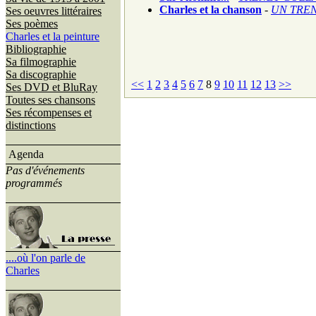
Charles et la chanson
-
UN TREN
Ses oeuvres littéraires
Ses poèmes
Charles et la peinture
Bibliographie
Sa filmographie
Sa discographie
<<
1
2
3
4
5
6
7
8
9
10
11
12
13
>>
Ses DVD et BluRay
Toutes ses chansons
Ses récompenses et
distinctions
Agenda
Pas d'événements
programmés
....où l'on parle de
Charles