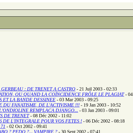
GERBEAU : DE TRENET A CASTRO
- 21 Juil 2003 - 02:33
RATION, OU QUAND LA COÏNCIDENCE FRÔLE LE PLAGIAT
- 04
 ET LA BANDE DESSINEE
- 03 Mar 2003 - 09:25
 DU FANATISME, DE L'ACTIVISME !!!
- 19 Jan 2003 - 10:52
'ONDIOLINE REMPLACA DJANGO...
- 03 Jan 2003 - 09:01
S DE TRENET
- 08 Déc 2002 - 11:02
 6 DE L'INTEGRALE POUR VOS FETES !
- 06 Déc 2002 - 08:18
 71
- 02 Oct 2002 - 09:41
O ? PEDO ?... VAMPIRE ?
- 30 Sept 2002 - 07:41