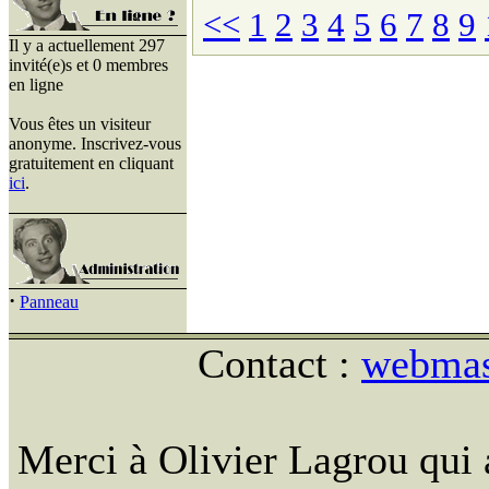
<<
1
2
3
4
5
6
7
8
9
Il y a actuellement 297
invité(e)s et 0 membres
en ligne
Vous êtes un visiteur
anonyme. Inscrivez-vous
gratuitement en cliquant
ici
.
·
Panneau
Contact :
webmast
Merci à Olivier Lagrou qui 