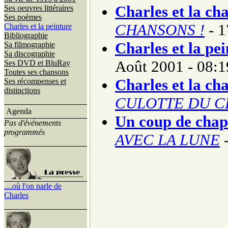
Charles et la ch
Ses oeuvres littéraires
Ses poèmes
CHANSONS !
- 1
Charles et la peinture
Bibliographie
Charles et la pe
Sa filmographie
Sa discographie
Août 2001 - 08:1
Ses DVD et BluRay
Toutes ses chansons
Charles et la ch
Ses récompenses et
distinctions
CULOTTE DU C
Agenda
Un coup de cha
Pas d'événements
programmés
AVEC LA LUNE
-
....où l'on parle de
Charles