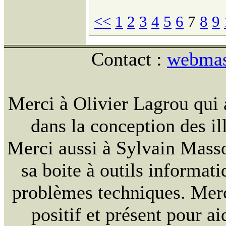
<<
1
2
3
4
5
6
7
8
9
Contact :
webmast
Merci à Olivier Lagrou qui 
dans la conception des ill
Merci aussi à Sylvain Massou
sa boite à outils informat
problèmes techniques. Merc
positif et présent pour ai