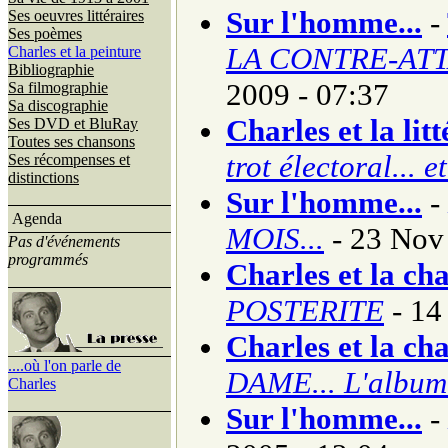
Sur l'homme...
-
Ses oeuvres littéraires
Ses poèmes
LA CONTRE-AT
Charles et la peinture
Bibliographie
2009 - 07:37
Sa filmographie
Sa discographie
Charles et la lit
Ses DVD et BluRay
Toutes ses chansons
trot électoral... 
Ses récompenses et
distinctions
Sur l'homme...
-
Agenda
MOIS...
- 23 Nov
Pas d'événements
programmés
Charles et la ch
POSTERITE
- 14
Charles et la ch
....où l'on parle de
DAME... L'album
Charles
Sur l'homme...
-