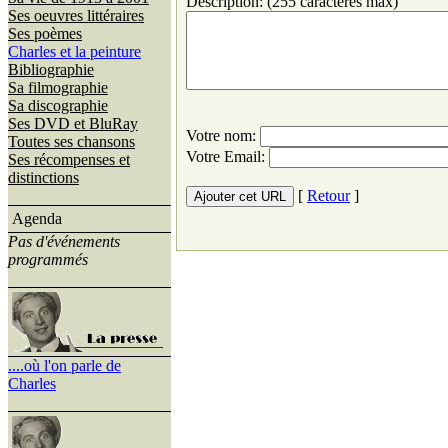
Description: (255 caractères max)
Ses oeuvres littéraires
Ses poèmes
Charles et la peinture
Bibliographie
Sa filmographie
Sa discographie
Ses DVD et BluRay
Votre nom:
Toutes ses chansons
Votre Email:
Ses récompenses et
distinctions
[
Retour
]
Agenda
Pas d'événements
programmés
....où l'on parle de
Charles