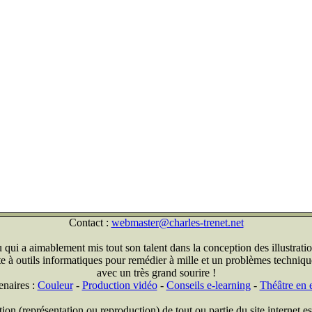
Contact :
webmaster@charles-trenet.net
qui a aimablement mis tout son talent dans la conception des illustratio
ite à outils informatiques pour remédier à mille et un problèmes technique
avec un très grand sourire !
enaires :
Couleur
-
Production vidéo
-
Conseils e-learning
-
Théâtre en e
on (représentation ou reproduction) de tout ou partie du site internet est