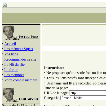
·
Accueil
·
Les thèmes / Sujets
·
Vos liens
·
Recommander ce site
·
Le Hit du site
Instructions:
·
Le forum
·
Ne proposez qu'une seule fois un lien u
·
Les membres
·
Tous les liens postés sont susceptibles d'ê
·
Votre compte membre
·
Username and IP are recorded, so please
Titre de la page:
URL de la page:
Categorie:
Sa vie de 1913 à 2001