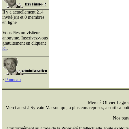
Il y a actuellement 214
invité(e)s et 0 membres
en ligne
Vous êtes un visiteur
anonyme. Inscrivez-vous
gratuitement en cliquant
ici
.
·
Panneau
Merci à Olivier Lagrou 
Merci aussi à Sylvain Massou qui, à plusieurs reprises, a sorti sa bo
Nos part
Conformément au Code de la Propriété Intellectuelle, toute exploitati