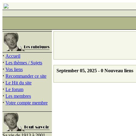
·
Accueil
·
Les thèmes / Sujets
·
Vos liens
September 05, 2025 - 0 Nouveau liens
·
Recommander ce site
·
Le Hit du site
·
Le forum
·
Les membres
·
Votre compte membre
Sa vie de 1913 à 2001