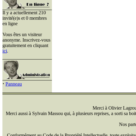
Il y a actuellement 210
invité(e)s et 0 membres
en ligne
Vous êtes un visiteur
anonyme. Inscrivez-vous
gratuitement en cliquant
ici
.
·
Panneau
Merci à Olivier Lagrou 
Merci aussi à Sylvain Massou qui, à plusieurs reprises, a sorti sa bo
Nos part
Conformément au Code de la Propriété Intellectuelle, toute exploitati