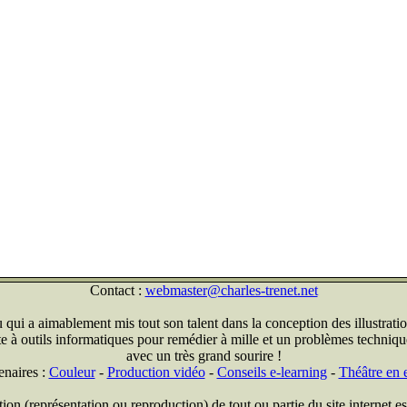
Contact :
webmaster@charles-trenet.net
qui a aimablement mis tout son talent dans la conception des illustratio
ite à outils informatiques pour remédier à mille et un problèmes technique
avec un très grand sourire !
enaires :
Couleur
-
Production vidéo
-
Conseils e-learning
-
Théâtre en e
on (représentation ou reproduction) de tout ou partie du site internet est