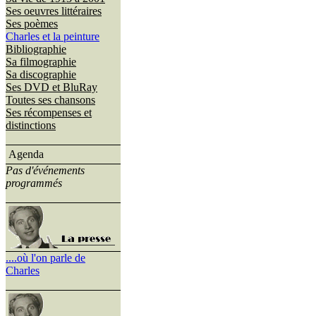
Ses oeuvres littéraires
Ses poèmes
Charles et la peinture
Bibliographie
Sa filmographie
Sa discographie
Ses DVD et BluRay
Toutes ses chansons
Ses récompenses et
distinctions
Agenda
Pas d'événements
programmés
....où l'on parle de
Charles