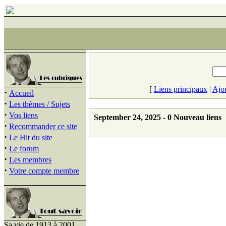
[
Liens principaux
|
Ajou
·
Accueil
·
Les thèmes / Sujets
·
Vos liens
September 24, 2025 - 0 Nouveau liens
·
Recommander ce site
·
Le Hit du site
·
Le forum
·
Les membres
·
Votre compte membre
Sa vie de 1913 à 2001