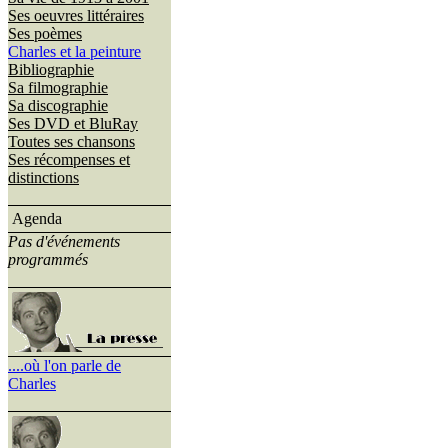
Ses oeuvres littéraires
Ses poèmes
Charles et la peinture
Bibliographie
Sa filmographie
Sa discographie
Ses DVD et BluRay
Toutes ses chansons
Ses récompenses et
distinctions
Agenda
Pas d'événements
programmés
....où l'on parle de
Charles