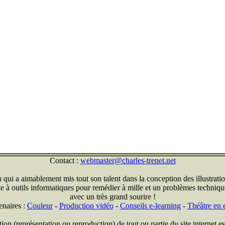
Contact :
webmaster@charles-trenet.net
qui a aimablement mis tout son talent dans la conception des illustratio
ite à outils informatiques pour remédier à mille et un problèmes technique
avec un très grand sourire !
enaires :
Couleur
-
Production vidéo
-
Conseils e-learning
-
Théâtre en e
on (représentation ou reproduction) de tout ou partie du site internet est