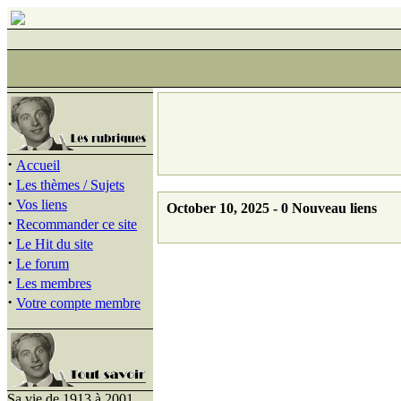
·
Accueil
·
Les thèmes / Sujets
·
Vos liens
October 10, 2025 - 0 Nouveau liens
·
Recommander ce site
·
Le Hit du site
·
Le forum
·
Les membres
·
Votre compte membre
Sa vie de 1913 à 2001