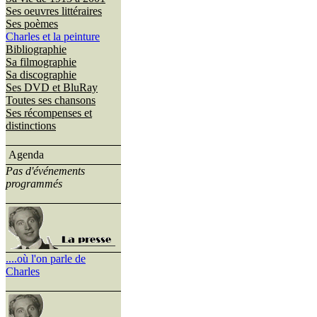
Ses oeuvres littéraires
Ses poèmes
Charles et la peinture
Bibliographie
Sa filmographie
Sa discographie
Ses DVD et BluRay
Toutes ses chansons
Ses récompenses et
distinctions
Agenda
Pas d'événements
programmés
....où l'on parle de
Charles