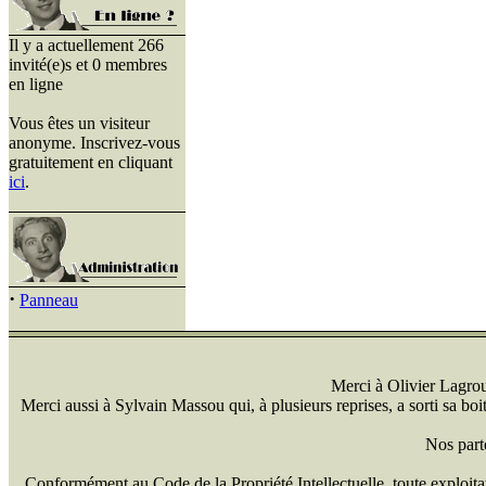
Il y a actuellement 266
invité(e)s et 0 membres
en ligne
Vous êtes un visiteur
anonyme. Inscrivez-vous
gratuitement en cliquant
ici
.
·
Panneau
Merci à Olivier Lagrou 
Merci aussi à Sylvain Massou qui, à plusieurs reprises, a sorti sa bo
Nos part
Conformément au Code de la Propriété Intellectuelle, toute exploitati