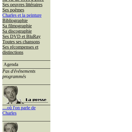
Ses oeuvres littéraires
Ses poèmes
Charles et la peinture
Bibliographie
Sa filmographie
Sa discographie
Ses DVD et BluRay
Toutes ses chansons
Ses récompenses et
distinctions
Agenda
Pas d'événements
programmés
....où l'on parle de
Charles