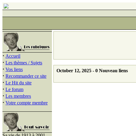
·
Accueil
·
Les thèmes / Sujets
·
Vos liens
October 12, 2025 - 0 Nouveau liens
·
Recommander ce site
·
Le Hit du site
·
Le forum
·
Les membres
·
Votre compte membre
Sa vie de 1913 à 2001