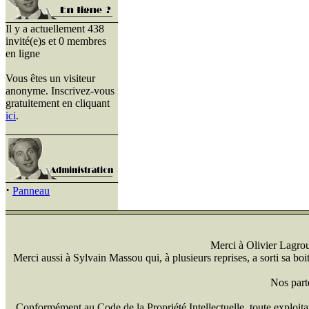
Il y a actuellement 438
invité(e)s et 0 membres
en ligne
Vous êtes un visiteur
anonyme. Inscrivez-vous
gratuitement en cliquant
ici
.
·
Panneau
Merci à Olivier Lagrou 
Merci aussi à Sylvain Massou qui, à plusieurs reprises, a sorti sa bo
Nos part
Conformément au Code de la Propriété Intellectuelle, toute exploitati