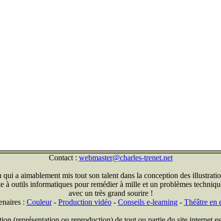
Contact :
webmaster@charles-trenet.net
qui a aimablement mis tout son talent dans la conception des illustratio
ite à outils informatiques pour remédier à mille et un problèmes technique
avec un très grand sourire !
enaires :
Couleur
-
Production vidéo
-
Conseils e-learning
-
Théâtre en e
on (représentation ou reproduction) de tout ou partie du site internet est