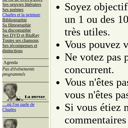
Soyez objectif
Ses oeuvres littéraires
Ses poèmes
Charles et la peinture
un 1 ou des 10
Bibliographie
Sa filmographie
très utiles.
Sa discographie
Ses DVD et BluRay
Toutes ses chansons
Vous pouvez v
Ses récompenses et
distinctions
Ne votez pas p
Agenda
concurrent.
Pas d'événements
programmés
Vous n'êtes pa
vous n'êtes pa
Si vous étiez 
....où l'on parle de
Charles
commentaires s