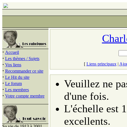
Charl
·
Accueil
·
Les thèmes / Sujets
·
[
Liens principaux
|
Ajou
Vos liens
·
Recommander ce site
·
Le Hit du site
Veuillez ne pa
·
Le forum
·
Les membres
d'une fois.
·
Votre compte membre
L'échelle est 1
excellents.
Sa vie de 1913 à 2001