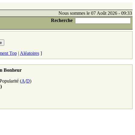
Nous sommes le 07 Août 2026 - 09:33
Recherche
ment Top
|
Aléatoires
]
on Bonheur
 Popularité (
A
/
D
)
)