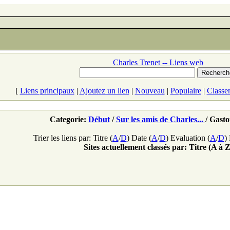
Charles Trenet -- Liens web
[
Liens principaux
|
Ajoutez un lien
|
Nouveau
|
Populaire
|
Classe
Categorie:
Début
/
Sur les amis de Charles...
/ Gast
Trier les liens par: Titre (
A
/
D
) Date (
A
/
D
) Evaluation (
A
/
D
)
Sites actuellement classés par: Titre (A à Z