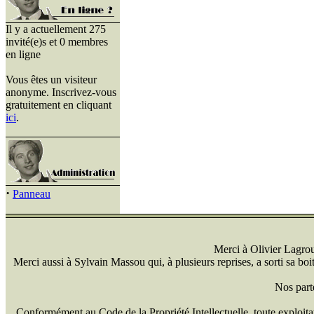
Il y a actuellement 275
invité(e)s et 0 membres
en ligne
Vous êtes un visiteur
anonyme. Inscrivez-vous
gratuitement en cliquant
ici
.
·
Panneau
Merci à Olivier Lagrou 
Merci aussi à Sylvain Massou qui, à plusieurs reprises, a sorti sa bo
Nos part
Conformément au Code de la Propriété Intellectuelle, toute exploitati