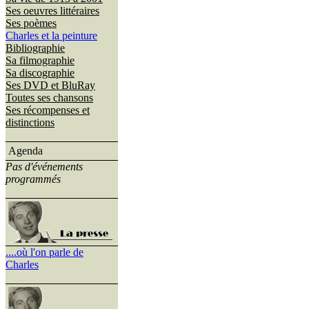
Ses oeuvres littéraires
Ses poèmes
Charles et la peinture
Bibliographie
Sa filmographie
Sa discographie
Ses DVD et BluRay
Toutes ses chansons
Ses récompenses et
distinctions
Agenda
Pas d'événements
programmés
....où l'on parle de
Charles