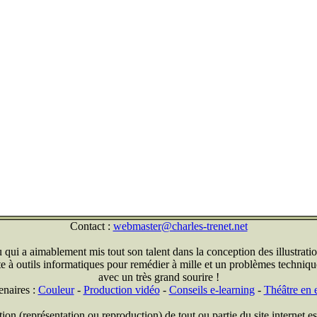
Contact :
webmaster@charles-trenet.net
qui a aimablement mis tout son talent dans la conception des illustratio
ite à outils informatiques pour remédier à mille et un problèmes technique
avec un très grand sourire !
enaires :
Couleur
-
Production vidéo
-
Conseils e-learning
-
Théâtre en e
on (représentation ou reproduction) de tout ou partie du site internet est