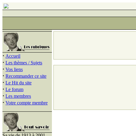
·
Accueil
·
Les thèmes / Sujets
·
Vos liens
·
Recommander ce site
·
Le Hit du site
·
Le forum
·
Les membres
·
Votre compte membre
Sa vie de 1913 à 2001