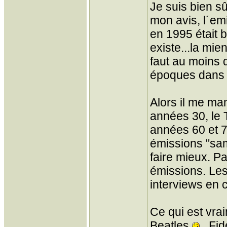
Je suis bien sû
mon avis, l´emi
en 1995 était 
existe...la mie
faut au moins 
époques dans 
Alors il me ma
années 30, le 
années 60 et 
émissions "sam
faire mieux. P
émissions. Les
interviews en 
Ce qui est vra
Beatles
, Fid