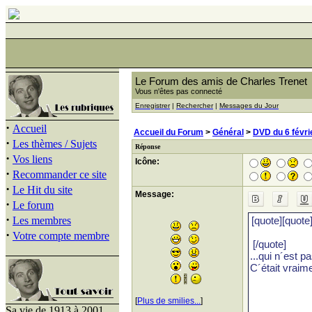
Le Forum des amis de Charles Trenet
Vous n'êtes pas connecté
Enregistrer
|
Rechercher
|
Messages du Jour
·
Accueil
Accueil du Forum
>
Général
>
DVD du 6 févri
·
Les thèmes / Sujets
Réponse
·
Vos liens
Icône:
·
Recommander ce site
·
Le Hit du site
Message:
·
Le forum
·
Les membres
·
Votre compte membre
[
Plus de smilies...
]
Sa vie de 1913 à 2001