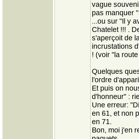
vague souvenir
pas manquer "R
...ou sur "Il 
Chatelet !!! .
s'aperçoit de 
incrustations 
! (voir "la rou
Quelques quest
l'ordre d'appari
Et puis on nou
d'honneur" : ri
Une erreur: "D
en 61, et non 
en 71.
Bon, moi j'en 
paquets.