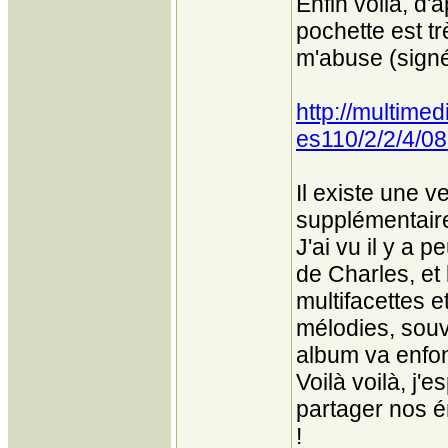
Enfin voilà, d'
pochette est tr
m'abuse (sign
http://multime
es110/2/2/4/0
Il existe une v
supplémentaire,
J'ai vu il y a 
de Charles, et
multifacettes e
mélodies, souv
album va enfonc
Voilà voilà, j'
partager nos é
!