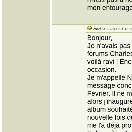
mon entourage
Posté le 3/2/2006 à 13:2
Bonjour,
Je n'avais pas 
forums Charles
voilà ravi ! E
occasion.
Je m'appelle N
message concer
Février. Il ne
alors j'inaugure
album souhaité
nouvelle fois 
me l'a déjà pro