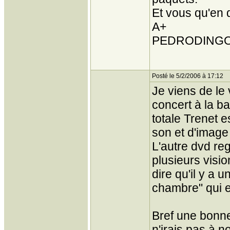
Et vous qu'en 
A+
PEDRODING
Posté le 5/2/2006 à 17:12
Je viens de le v
concert à la ba
totale Trenet e
son et d'image
L'autre dvd re
plusieurs visi
dire qu'il y a 
chambre" qui es
Bref une bonne 
n'irais pas à n