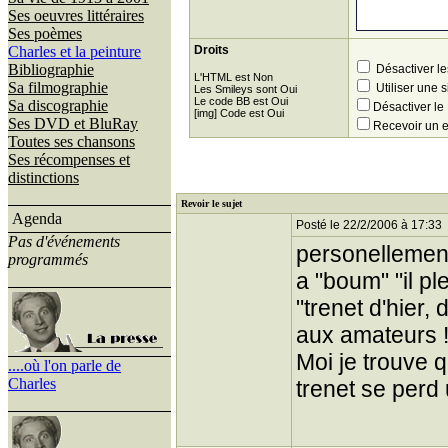
Ses oeuvres littéraires
Ses poèmes
Charles et la peinture
Droits
Bibliographie
Désactiver le
L'HTML est Non
Sa filmographie
Utiliser une 
Les Smileys sont Oui
Le code BB est Oui
Sa discographie
Désactiver l
[img] Code est Oui
Ses DVD et BluRay
Recevoir un 
Toutes ses chansons
Ses récompenses et
distinctions
Revoir le sujet
Agenda
Posté le 22/2/2006 à 17:33
Pas d'événements
personellement 
programmés
a "boum" "il p
"trenet d'hier,
aux amateurs 
Moi je trouve q
....où l'on parle de
Charles
trenet se perd 