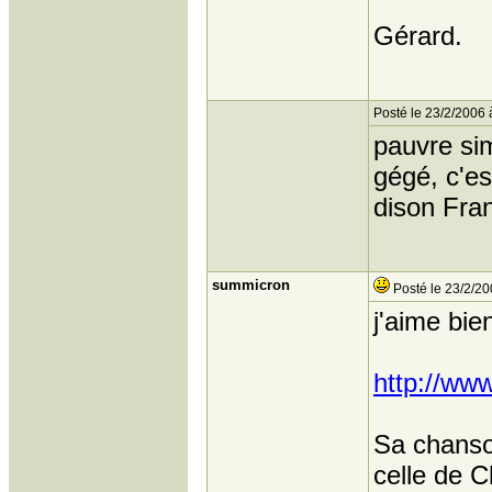
Gérard.
Posté le 23/2/2006 
pauvre sim
gégé, c'est
dison Fran
summicron
Posté le 23/2/20
j'aime bi
http://ww
Sa chanso
celle de 