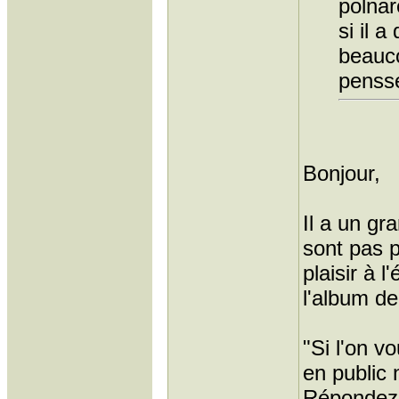
polnar
si il 
beauco
penss
Bonjour,
Il a un gr
sont pas 
plaisir à 
l'album de
"Si l'on v
en public 
Répondez q