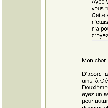
Avec v
vous t
Cette 
n'étai
n'a po
croyez
Mon cher 
D'abord l
ainsi à Gé
Deuxièmem
ayez un av
pour autan
discuter e