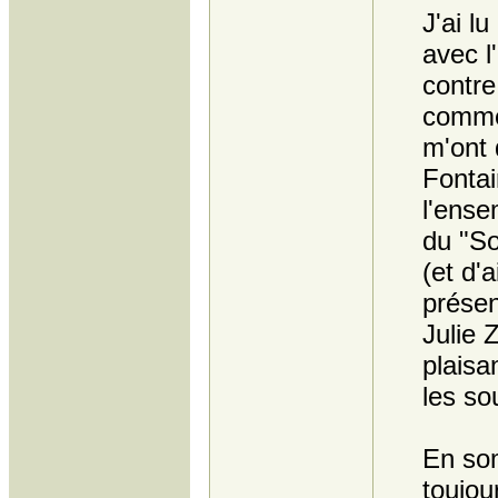
J'ai l
avec l
contre
comme 
m'ont 
Fontai
l'ense
du "So
(et d'a
présen
Julie Z
plaisan
les so
En so
toujou