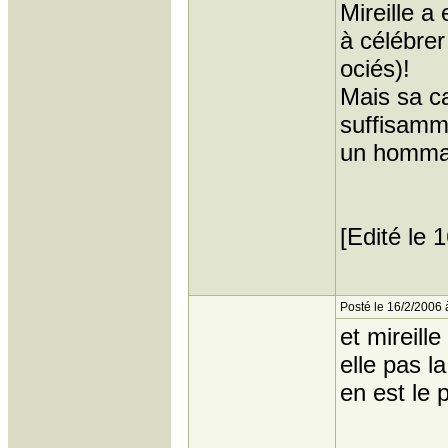
Mireille a
à célébrer
ociés)!
Mais sa ca
suffisamme
un homma
[Edité le 
Posté le 16/2/2006 
et mireill
elle pas l
en est le 