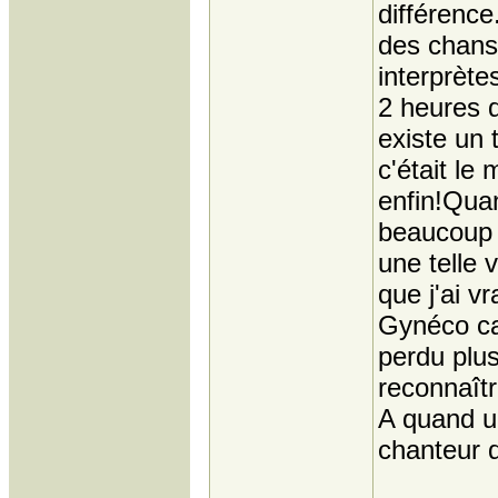
différence
des chanso
interprète
2 heures d
existe un 
c'était le
enfin!Quan
beaucoup 
une telle 
que j'ai v
Gynéco car
perdu plu
reconnaîtr
A quand u
chanteur 