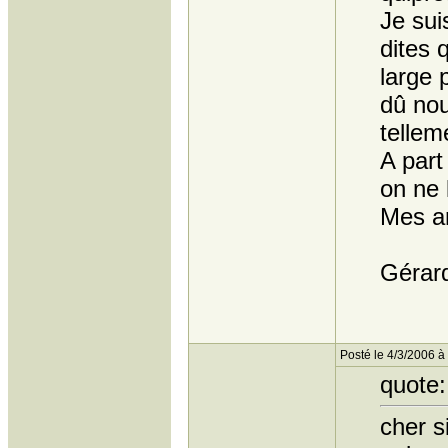
Je sui
dites 
large 
dû nou
tellem
A part
on ne 
Mes a
Gérar
Posté le 4/3/2006 à
quote:
cher s