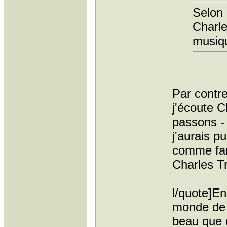
Selon 
Charle
musiqu
Par contr
j'écoute C
passons - 
j'aurais p
comme fa
Charles T
l/quote]En 
monde de d
beau que 