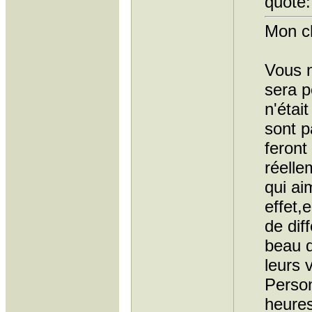
quote:
Mon c
Vous n
sera p
n'étai
sont p
feront
réelle
qui ai
effet,
de dif
beau q
leurs 
Person
heures