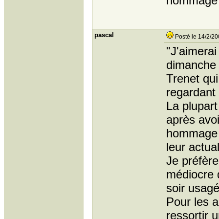
hommage 
pascal
Posté le 14/2/20
"J'aimera
dimanche 
Trenet qui
regardant 
La plupart
après avoi
hommage au
leur actual
Je préfère
médiocre d
soir usagé
Pour les 
ressortir 