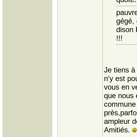
pauvre
gégé, 
dison 
!!!
Je tiens à
n'y est po
vous en ve
que nous 
commune e
près,parfo
ampleur 
Amitiés.