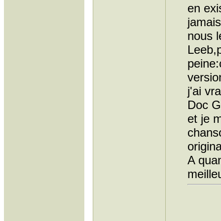
en exi
jamais
nous l
Leeb,p
peine:
versio
j'ai v
Doc Gy
et je 
chanso
origina
A quan
meille