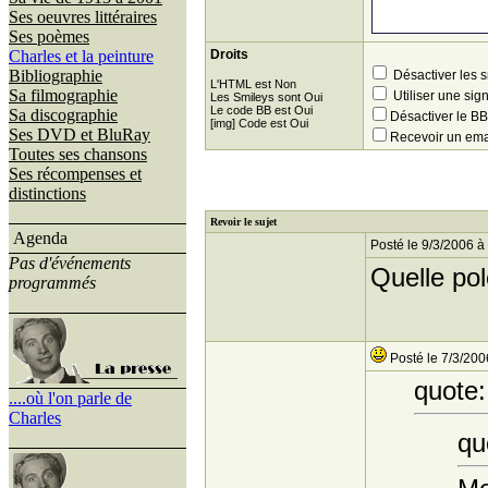
Ses oeuvres littéraires
Ses poèmes
Charles et la peinture
Droits
Bibliographie
Désactiver les 
L'HTML est Non
Sa filmographie
Utiliser une sig
Les Smileys sont Oui
Le code BB est Oui
Sa discographie
Désactiver le 
[img] Code est Oui
Ses DVD et BluRay
Recevoir un ema
Toutes ses chansons
Ses récompenses et
distinctions
Revoir le sujet
Agenda
Posté le 9/3/2006 à
Pas d'événements
Quelle pol
programmés
Posté le 7/3/200
quote:
....où l'on parle de
Charles
qu