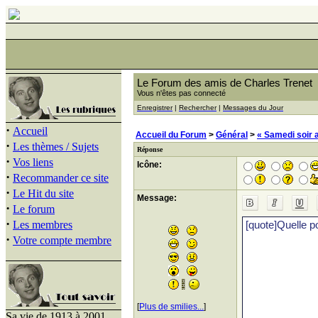
Le Forum des amis de Charles Trenet
Vous n'êtes pas connecté
Enregistrer
|
Rechercher
|
Messages du Jour
·
Accueil
Accueil du Forum
>
Général
>
« Samedi soir 
·
Les thèmes / Sujets
Réponse
·
Vos liens
Icône:
·
Recommander ce site
·
Le Hit du site
Message:
·
Le forum
·
Les membres
·
Votre compte membre
[
Plus de smilies...
]
Sa vie de 1913 à 2001