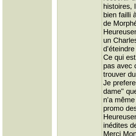
histoires,
bien failli
de Morph
Heureusem
un Charle
d'éteindre 
Ce qui est
pas avec c
trouver d
Je prefere
dame" que
n'a même p
promo des 
Heureusem
inédites de
Merci Mons