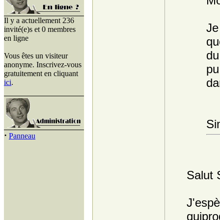
Mo
Il y a actuellement 236
Je
invité(e)s et 0 membres
en ligne
qu
du
Vous êtes un visiteur
anonyme. Inscrivez-vous
pu
gratuitement en cliquant
da
ici
.
Si
·
Panneau
Salut 
J'espè
quipro