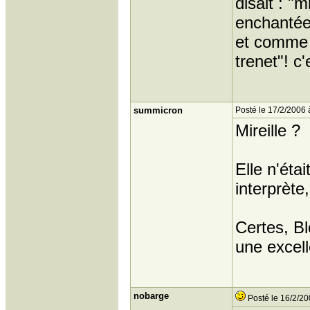
disait : "m
enchantée"
et comme d
trenet"! c'
summicron
Posté le 17/2/2006 
Mireille ?
Elle n'éta
interprète
Certes, B
une excell
nobarge
Posté le 16/2/20