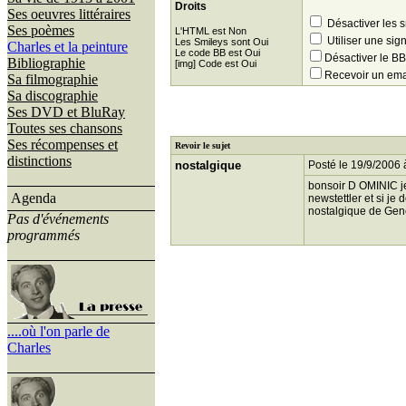
Droits
Ses oeuvres littéraires
Désactiver les 
Ses poèmes
L'HTML est Non
Utiliser une sig
Les Smileys sont Oui
Charles et la peinture
Le code BB est Oui
Désactiver le 
Bibliographie
[img] Code est Oui
Recevoir un ema
Sa filmographie
Sa discographie
Ses DVD et BluRay
Toutes ses chansons
Ses récompenses et
Revoir le sujet
distinctions
nostalgique
Posté le 19/9/2006 
bonsoir D OMINIC je
Agenda
newstettler et si je
nostalgique de Ge
Pas d'événements
programmés
....où l'on parle de
Charles