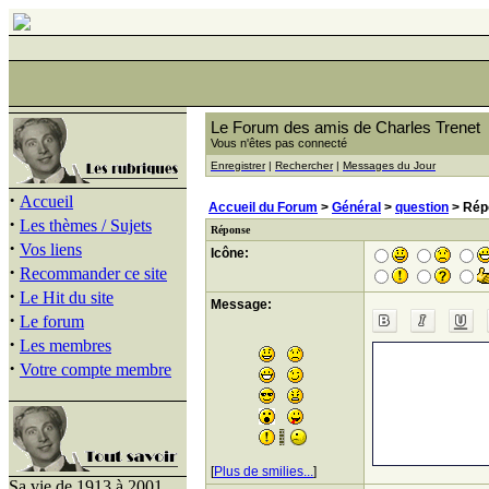
Le Forum des amis de Charles Trenet
Vous n'êtes pas connecté
Enregistrer
|
Rechercher
|
Messages du Jour
·
Accueil
Accueil du Forum
>
Général
>
question
> Rép
·
Les thèmes / Sujets
Réponse
·
Vos liens
Icône:
·
Recommander ce site
·
Le Hit du site
Message:
·
Le forum
·
Les membres
·
Votre compte membre
[
Plus de smilies...
]
Sa vie de 1913 à 2001