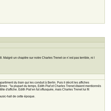
Malgré un chapitre sur notre Charles Trenet ce n´est pas terrible, ni l
rtiment du train qui les conduit à Berlin. Puis il décrit les affiches
êmes : "la plupart du temps, Edith Piaf et Charles Trenet étaient mentionnés
e d'affiche. Edith Piaf en fut offusquée, mais Charles Trenet lui fit
usic-hall de cette époque.