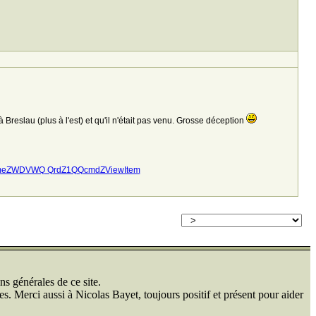
reslau (plus à l'est) et qu'il n'était pas venu. Grosse déception
meZWDVWQ QrdZ1QQcmdZViewItem
ns générales de ce site.
s. Merci aussi à Nicolas Bayet, toujours positif et présent pour aider