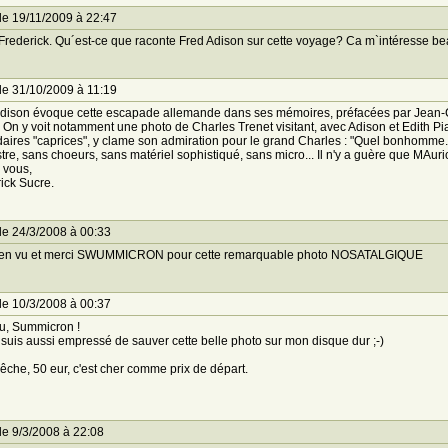
le 19/11/2009 à 22:47
Frederick. Qu´est-ce que raconte Fred Adison sur cette voyage? Ca m`intéresse b
le 31/10/2009 à 11:19
dison évoque cette escapade allemande dans ses mémoires, préfacées par Jean-Ch
 On y voit notamment une photo de Charles Trenet visitant, avec Adison et Edith Pia
aires "caprices", y clame son admiration pour le grand Charles : "Quel bonhomme. C'
tre, sans choeurs, sans matériel sophistiqué, sans micro... Il n'y a guère que MAuric
 vous,
ick Sucre.
le 24/3/2008 à 00:33
bien vu et merci SWUMMICRON pour cette remarquable photo NOSATALGIQUE
le 10/3/2008 à 00:37
u, Summicron !
suis aussi empressé de sauver cette belle photo sur mon disque dur ;-)
che, 50 eur, c'est cher comme prix de départ.
le 9/3/2008 à 22:08