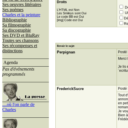
Droits
Ses oeuvres littéraires
Dé
Ses poèmes
L'HTML est Non
Ut
Les Smileys sont Oui
Charles et la peinture
Le code BB est Oui
Dé
Bibliographie
[img] Code est Oui
Re
Sa filmographie
Sa discographie
Ses DVD et BluRay
Toutes ses chansons
Ses récompenses et
Revoir le sujet
distinctions
Perpignan
Posté 
Merci 
Agenda
Je lis
Pas d'événements
´ecrit
programmés
FrederickSucre
Posté 
Tout d
annonç
en pet
....où l'on parle de
remarq
Charles
Je vou
Bien à
Frédér