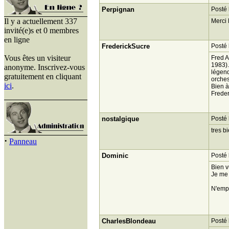
Perpignan
Posté 
Il y a actuellement 337
Merci 
invité(e)s et 0 membres
en ligne
FrederickSucre
Posté 
Vous êtes un visiteur
Fred A
1983).
anonyme. Inscrivez-vous
légend
gratuitement en cliquant
orches
ici
.
Bien à
Freder
nostalgique
Posté 
tres 
·
Panneau
Dominic
Posté 
Bien v
Je me 
N'empê
CharlesBlondeau
Posté 