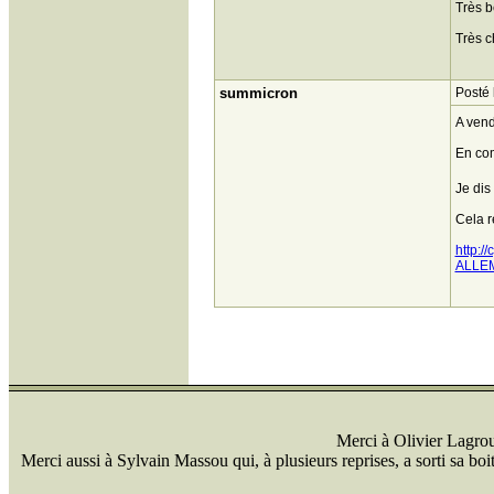
Très b
Très c
summicron
Posté 
A vend
En com
Je dis
Cela r
http:
ALLE
Merci à Olivier Lagrou 
Merci aussi à Sylvain Massou qui, à plusieurs reprises, a sorti sa bo