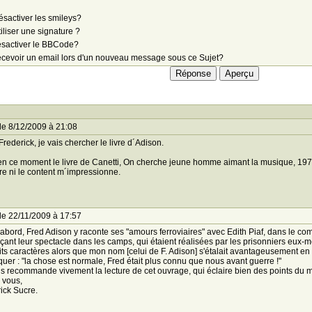
sactiver les smileys?
iliser une signature ?
sactiver le BBCode?
cevoir un email lors d'un nouveau message sous ce Sujet?
le 8/12/2009 à 21:08
Frederick, je vais chercher le livre d´Adison.
 en ce moment le livre de Canetti, On cherche jeune homme aimant la musique, 1978. 
ure ni le content m´impressionne.
le 22/11/2009 à 17:57
'abord, Fred Adison y raconte ses "amours ferroviaires" avec Edith Piaf, dans le compa
ant leur spectacle dans les camps, qui étaient réalisées par les prisonniers eux-m
its caractères alors que mon nom [celui de F. Adison] s'étalait avantageusement en têt
uer : "la chose est normale, Fred était plus connu que nous avant guerre !"
s recommande vivement la lecture de cet ouvrage, qui éclaire bien des points du m
 vous,
ick Sucre.