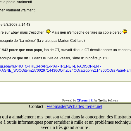
elle photo, vraiment!
her, vraiment vraiment.
le 9/3/2008 à 14:43
re sur Ebay, mais c'est cher !
Mais rien n'empêche de faire sa copie perso
pagnie de "La môme" (la vraie, pas Marion Cotillard)
 1943 parce que mon papa, fan de CT, m'avait dit que CT devait donner un concert à B
ecoupe ce que dit CT dans le livre de Pessis, l'âme d'un poète, p.150.
//cgi.ebay.fr/PHOTO-TRES-RARE-PIAF-TRENET-ET-ADISON-EN -
MAGNE_W0QQitemZ370029714436QQihZ024QQcategoryZ114800QQssPageNa
Powered by
XForum 1.81
by
Trollix
Software
Contact :
webmaster@charles-trenet.net
qui a aimablement mis tout son talent dans la conception des illustratio
ite à outils informatiques pour remédier à mille et un problèmes technique
avec un très grand sourire !