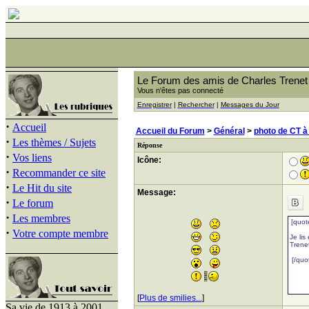
Le Forum des amis de Charles Trenet
Vous n'êtes pas connecté
Enregistrer
|
Rechercher
|
Messages du Jour
·
Accueil
Accueil du Forum
>
Général
>
photo de CT à
·
Les thèmes / Sujets
Réponse
·
Vos liens
Icône:
·
Recommander ce site
·
Le Hit du site
Message:
·
Le forum
·
Les membres
·
Votre compte membre
[
Plus de smilies...
]
Sa vie de 1913 à 2001