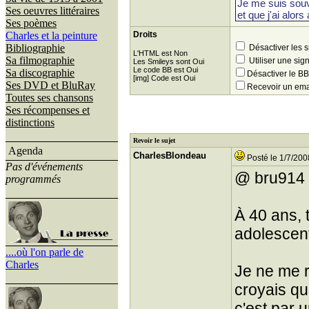
Ses oeuvres littéraires
Ses poèmes
Charles et la peinture
Droits
Bibliographie
Désactiver les 
L'HTML est Non
Sa filmographie
Utiliser une sig
Les Smileys sont Oui
Le code BB est Oui
Sa discographie
Désactiver le 
[img] Code est Oui
Ses DVD et BluRay
Recevoir un ema
Toutes ses chansons
Ses récompenses et
distinctions
Revoir le sujet
Agenda
CharlesBlondeau
Posté le 1/7/200
Pas d'événements
@ bru914
programmés
À 40 ans, t
adolescent
....où l'on parle de
Charles
Je ne me r
croyais qu
c'est par 