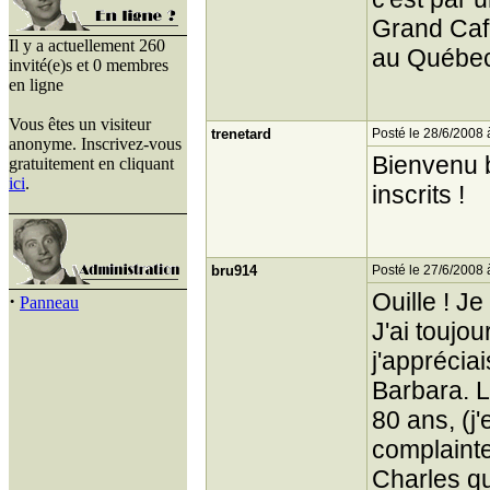
Grand Café
Il y a actuellement 260
au Québec
invité(e)s et 0 membres
en ligne
Vous êtes un visiteur
trenetard
Posté le 28/6/2008 
anonyme. Inscrivez-vous
Bienvenu 
gratuitement en cliquant
ici
.
inscrits !
bru914
Posté le 27/6/2008 
Ouille ! Je
·
Panneau
J'ai toujo
j'appréciai
Barbara. L
80 ans, (j
complainte"
Charles qu