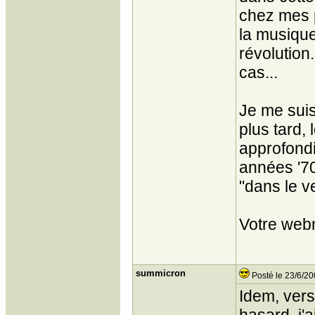
chez mes p
la musique
révolution
cas...
Je me sui
plus tard, 
approfondi
années '70
"dans le ve
Votre web
summicron
Posté le 23/6/20
Idem, vers