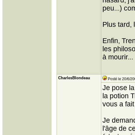
hasard, j'
peu...) co
Plus tard, 
Enfin, Tre
les philos
à mourir...
CharlesBlondeau
Posté le 20/6/20
Je pose la
la potion 
vous a fait 
Je demande
l'âge de c