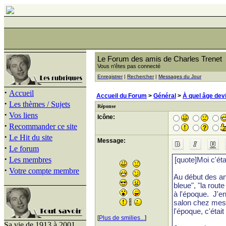
Le Forum des amis de Charles Trenet
Vous n'êtes pas connecté
Enregistrer
|
Rechercher
|
Messages du Jour
·
Accueil
Accueil du Forum
>
Général
>
À quel âge dev
·
Les thèmes / Sujets
Réponse
·
Vos liens
Icône:
·
Recommander ce site
·
Le Hit du site
Message:
·
Le forum
·
Les membres
·
Votre compte membre
[
Plus de smilies...
]
Sa vie de 1913 à 2001