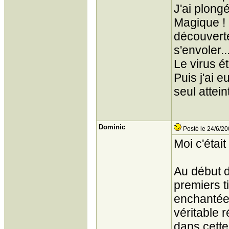
J'ai plong
Magique ! 
découverte
s'envoler..
Le virus ét
Puis j'ai e
seul atteint
Dominic
Posté le 24/6/20
Moi c'était
Au début d
premiers ti
enchantée"
véritable 
dans cette