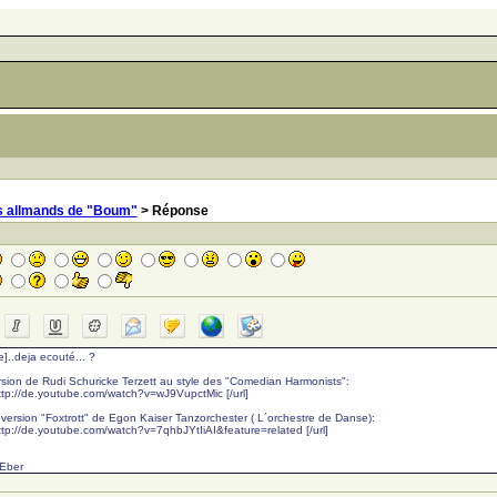
s allmands de "Boum"
> Réponse