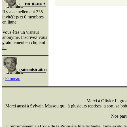
Il y a actuellement 235
invité(e)s et 0 membres
en ligne
Vous êtes un visiteur
anonyme. Inscrivez-vous
gratuitement en cliquant
ici
.
·
Panneau
Merci à Olivier Lagrou 
Merci aussi à Sylvain Massou qui, à plusieurs reprises, a sorti sa bo
Nos part
Conformément au Code de la Propriété Intellectuelle, toute exploitati