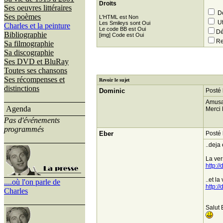
Droits
Ses oeuvres littéraires
Dé
Ses poèmes
L'HTML est Non
Ut
Les Smileys sont Oui
Charles et la peinture
Le code BB est Oui
Dé
Bibliographie
[img] Code est Oui
Re
Sa filmographie
Sa discographie
Ses DVD et BluRay
Toutes ses chansons
Ses récompenses et
Revoir le sujet
distinctions
Dominic
Posté 
Amusan
Agenda
Merci 
Pas d'événements
programmés
Eber
Posté 
..deja 
La ver
http:
..et l
....où l'on parle de
http:/
Charles
Salut 