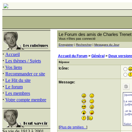
Le Forum des amis de Charles Trenet
Vous n'êtes pas connecté
Enregistrer
|
Rechercher
|
Messages du Jour
·
Accueil
Accueil du Forum
>
Général
>
Deux version
·
Les thèmes / Sujets
Réponse
·
Vos liens
Icône:
·
Recommander ce site
·
Le Hit du site
Message:
·
Le forum
·
Les membres
·
Votre compte membre
[
Plus de smilies...
]
Sa vie de 1913 à 2001