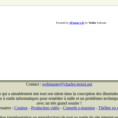
Powered by
XForum 1.81
by
Trollix
Software
Contact :
webmaster@charles-trenet.net
qui a aimablement mis tout son talent dans la conception des illustratio
ite à outils informatiques pour remédier à mille et un problèmes technique
avec un très grand sourire !
enaires :
Couleur
-
Production vidéo
-
Conseils e-learning
-
Théâtre en e
on (représentation ou reproduction) de tout ou partie du site internet est