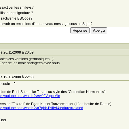
sactiver les smileys?
iliser une signature ?
sactiver le BBCode?
cevoir un email lors d'un nouveau message sous ce Sujet?
le 20/11/2008 à 20:59
tes ces versions germaniques ;-)
Eber de les avoir partagées avec nous.
le 19/11/2008 à 22:58
ecouté... ?
sion de Rudi Schuricke Terzett au style des "Comedian Harmonists":
//de.youtube.com/watch?v=wJ9VupctMic
a version "Foxtrott" de Egon Kaiser Tanzorchester ( L´orchestre de Danse):
/de.youtube.com/watch?v=7qhbJYtIiAI&feature=related
Eber