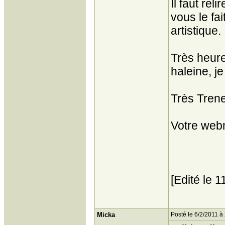
Il faut re
vous le fa
artistique.
Très heure
haleine, j
Très Tren
Votre web
[Edité le 
Micka
Posté le 6/2/2011 à