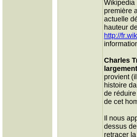
Wikipedia 
première a
actuelle d
hauteur de
http://fr.w
informatio
Charles T
largement
provient (
histoire da
de réduire
de cet hom
Il nous ap
dessus de 
retracer l