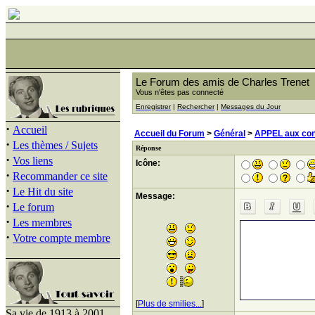
Le Forum des amis de Charles Trenet
Vous n'êtes pas connecté
Enregistrer
|
Rechercher
|
Messages du Jour
·
Accueil
Accueil du Forum
>
Général
>
APPEL aux conn
·
Les thèmes / Sujets
Réponse
·
Vos liens
Icône:
·
Recommander ce site
·
Le Hit du site
Message:
·
Le forum
·
Les membres
·
Votre compte membre
[
Plus de smilies...
]
Sa vie de 1913 à 2001