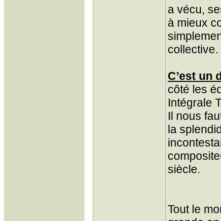
a vécu, se
à mieux c
simplement
collective.
C’est un 
côté les é
Intégrale T
Il nous fa
la splendi
incontesta
compositeu
siècle.
Tout le mo