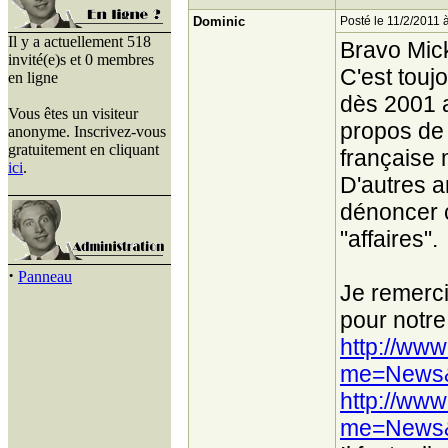
Dominic
Posté le 11/2/2011 
Il y a actuellement 518
Bravo Mick
invité(e)s et 0 membres
C'est toujo
en ligne
dès 2001 al
Vous êtes un visiteur
propos de
anonyme. Inscrivez-vous
gratuitement en cliquant
française
ici
.
D'autres a
dénoncer 
"affaires".
·
Panneau
Je remerci
pour notre
http://ww
me=News&f
http://ww
me=News&f