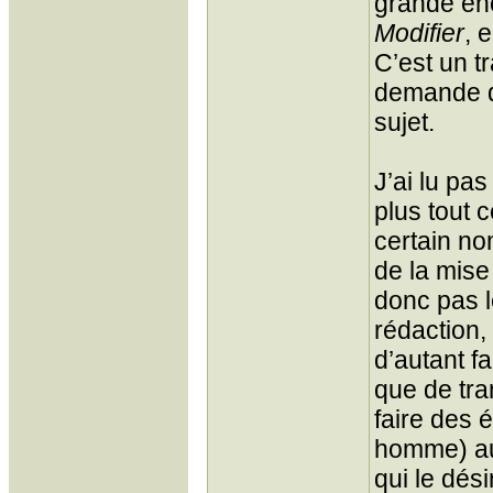
grande enc
Modifier
, 
C’est un tr
demande d
sujet.
J’ai lu pa
plus tout 
certain no
de la mise
donc pas l
rédaction,
d’autant fa
que de tra
faire des 
homme) au 
qui le dési