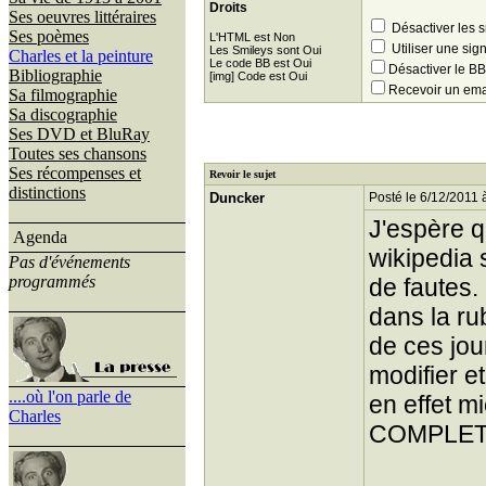
Droits
Ses oeuvres littéraires
Désactiver les 
Ses poèmes
L'HTML est Non
Utiliser une sig
Les Smileys sont Oui
Charles et la peinture
Le code BB est Oui
Désactiver le 
Bibliographie
[img] Code est Oui
Recevoir un ema
Sa filmographie
Sa discographie
Ses DVD et BluRay
Toutes ses chansons
Ses récompenses et
Revoir le sujet
distinctions
Duncker
Posté le 6/12/2011 
J'espère q
Agenda
wikipedia 
Pas d'événements
programmés
de fautes. 
dans la ru
de ces jou
modifier e
....où l'on parle de
en effet m
Charles
COMPLETE