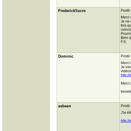
FrederickSucre
Posté 
Merci m
Je ne 
fois q
coincid
Pourri
Bien à
F.S.
Dominic
Posté 
Merci 
Je vai
vidéos
http:/
Merci p
trenet
asbeen
Posté 
J'ai é
http:/