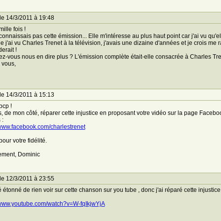
le 14/3/2011 à 19:48
ille fois !
connaissais pas cette émission... Elle m'intéresse au plus haut point car j'ai vu qu'e
ue j'ai vu Charles Trenet à la télévision, j'avais une dizaine d'années et je crois m
erait !
ez-vous nous en dire plus ? L'émission complète était-elle consacrée à Charles Tre
 vous,
le 14/3/2011 à 15:13
bcp !
s, de mon côté, réparer cette injustice en proposant votre vidéo sur la page Facebo
 :
/www.facebook.com/charlestrenet
our votre fidélité.
ement, Dominic
le 12/3/2011 à 23:55
té étonné de rien voir sur cette chanson sur you tube , donc j'ai réparé cette injustice 
/www.youtube.com/watch?v=W-fqIkjwYjA