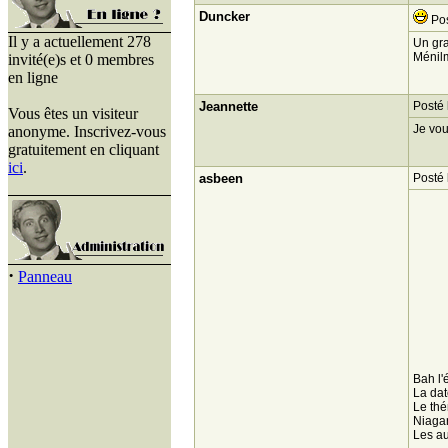
Duncker
Pos
Il y a actuellement 278
Un gra
Ménilm
invité(e)s et 0 membres
en ligne
Jeannette
Posté 
Vous êtes un visiteur
Je vou
anonyme. Inscrivez-vous
gratuitement en cliquant
ici
.
asbeen
Posté 
·
Panneau
Bah l'
La dat
Le thé
Niagar
Les au