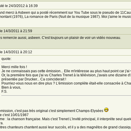
té le 24/3/2012 à 16:39
nd merci à Asbeen qui a posté récemment sur You Tube sous le pseudo de 11Caumartin
ontant (1976), La romance de Paris (Nuit de la musique 1987). Moi j'aime le musi
le 14/3/2011 à 21:59
s remercie aussi, asbeen. C'est toujours un plaisir de voir un vidéo nouveau.
le 14/3/2011 à 20:12
quote:
Merci mille fois !
Je ne connaissais pas cette émission... Elle m'intéresse au plus haut point car j'ai
Or, la première fois que j'ai vu Charles Trenet à la télévision, j'avais une dizaine
présentée par Drucker... Ca coinciderait !
Pourriez-vous nous en dire plus ? L'émission complète était-elle consacrée à Char
Bien à vous,
F.S.
émission, c'est pas trés original c'est simplement Champs-Elysées
e c'est 10/01/1987
me : la chanson française. Mais c'est Trenet L'invité principal, il interpréte seul 
a.
tres chanteurs chantent aussi leur succés, et il y a des magnétos de grand classiq