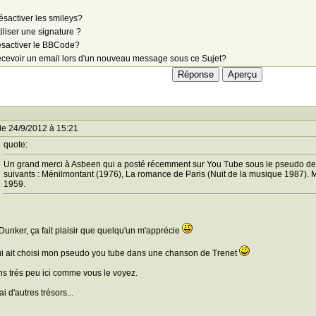
sactiver les smileys?
iliser une signature ?
sactiver le BBCode?
cevoir un email lors d'un nouveau message sous ce Sujet?
le 24/9/2012 à 15:21
quote:
Un grand merci à Asbeen qui a posté récemment sur You Tube sous le pseudo de 11C
suivants : Ménilmontant (1976), La romance de Paris (Nuit de la musique 1987). 
1959.
Dunker, ça fait plaisir que quelqu'un m'apprécie
i ait choisi mon pseudo you tube dans une chanson de Trenet
ns trés peu ici comme vous le voyez.
ai d'autres trésors...