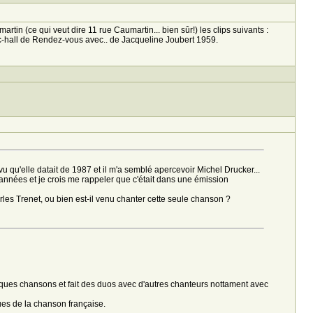
 (ce qui veut dire 11 rue Caumartin... bien sûr!) les clips suivants :
c-hall de Rendez-vous avec.. de Jacqueline Joubert 1959.
 vu qu'elle datait de 1987 et il m'a semblé apercevoir Michel Drucker...
 d'années et je crois me rappeler que c'était dans une émission
les Trenet, ou bien est-il venu chanter cette seule chanson ?
quelques chansons et fait des duos avec d'autres chanteurs nottament avec
ues de la chanson française.