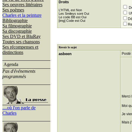
Droits
Ses oeuvres littéraires
Dé
Ses poèmes
L'HTML est Non
Ut
Les Smileys sont Oui
Charles et la peinture
Le code BB est Oui
Dé
Bibliographie
[img] Code est Oui
Re
Sa filmographie
Sa discographie
Ses DVD et BluRay
Toutes ses chansons
Ses récompenses et
Revoir le sujet
distinctions
asbeen
Posté 
Agenda
Pas d'événements
programmés
Merci 
Moi qu
....où l'on parle de
Charles
Je vie
Mais j'