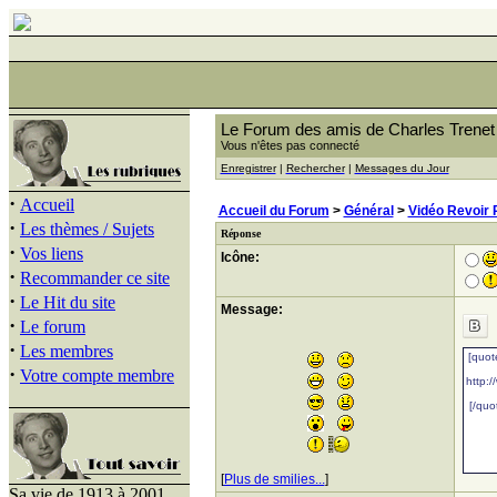
Le Forum des amis de Charles Trenet
Vous n'êtes pas connecté
Enregistrer
|
Rechercher
|
Messages du Jour
·
Accueil
Accueil du Forum
>
Général
>
Vidéo Revoir
·
Les thèmes / Sujets
Réponse
·
Vos liens
Icône:
·
Recommander ce site
·
Le Hit du site
Message:
·
Le forum
·
Les membres
·
Votre compte membre
[
Plus de smilies...
]
Sa vie de 1913 à 2001