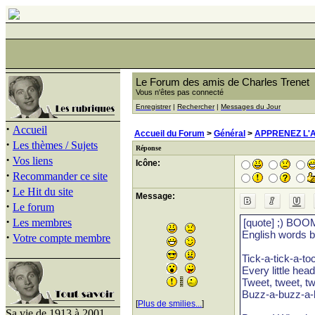
Le Forum des amis de Charles Trenet
Vous n'êtes pas connecté
Enregistrer
|
Rechercher
|
Messages du Jour
·
Accueil
Accueil du Forum
>
Général
>
APPRENEZ L'A
·
Les thèmes / Sujets
Réponse
·
Vos liens
Icône:
·
Recommander ce site
·
Le Hit du site
Message:
·
Le forum
·
Les membres
·
Votre compte membre
[
Plus de smilies...
]
Sa vie de 1913 à 2001