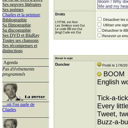
Ses oeuvres littéraires
Ses poèmes
Charles et la peinture
Droits
Bibliographie
Désactiver les 
L'HTML est Non
Sa filmographie
Utiliser une sig
Les Smileys sont Oui
Le code BB est Oui
Sa discographie
Désactiver le 
[img] Code est Oui
Ses DVD et BluRay
Recevoir un ema
Toutes ses chansons
Ses récompenses et
distinctions
Revoir le sujet
Agenda
Duncker
Posté le 17/6/20
Pas d'événements
BOOM
programmés
English w
Tick-a-tic
....où l'on parle de
Every litt
Charles
Tweet, twe
Buzz-a-bu