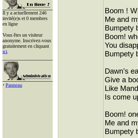
Boom ! Wh
Il y a actuellement 246
Me and m
invité(e)s et 0 membres
en ligne
Bumpety b
Vous êtes un visiteur
Boom! whe
anonyme. Inscrivez-vous
You disap
gratuitement en cliquant
ici
.
Bumpety 
Dawn’s earl
Give a boo
·
Panneau
Like Mand
Is come u
Boom! one
Me and m
Bumpety b