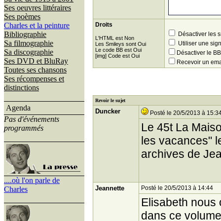
Ses oeuvres littéraires
Ses poèmes
Charles et la peinture
Droits
Bibliographie
Désactiver les 
L'HTML est Non
Sa filmographie
Utiliser une sig
Les Smileys sont Oui
Le code BB est Oui
Sa discographie
Désactiver le 
[img] Code est Oui
Ses DVD et BluRay
Recevoir un ema
Toutes ses chansons
Ses récompenses et
distinctions
Revoir le sujet
Agenda
Duncker
Posté le 20/5/2013 à 15:3
Pas d'événements
Le 45t La Maison
programmés
les vacances" l
archives de Jea
....où l'on parle de
Jeannette
Posté le 20/5/2013 à 14:44
Charles
Elisabeth nous 
dans ce volume