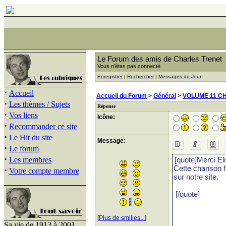
Le Forum des amis de Charles Trenet
Vous n'êtes pas connecté
Enregistrer
|
Rechercher
|
Messages du Jour
·
Accueil
Accueil du Forum
>
Général
>
VOLUME 11 C
·
Les thèmes / Sujets
Réponse
·
Vos liens
Icône:
·
Recommander ce site
·
Le Hit du site
Message:
·
Le forum
·
Les membres
·
Votre compte membre
[
Plus de smilies...
]
Sa vie de 1913 à 2001