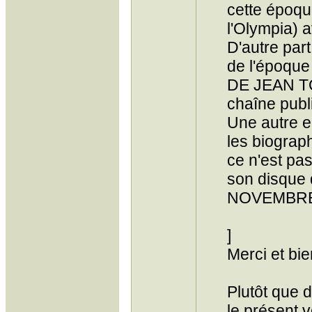
cette époque
l'Olympia) a
D'autre par
de l'époque 
DE JEAN TO
chaîne publ
Une autre er
les biograp
ce n'est pa
son disque d
NOVEMBRE,
]
Merci et bie
Plutôt que 
le présent 