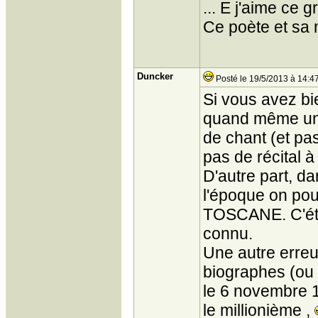
... E j'aime ce 
Ce poète et sa 
Duncker
Posté le 19/5/2013 à 14:4
Si vous avez bie
quand même un
de chant (et pas
pas de récital à
D'autre part, d
l'époque on pou
TOSCANE. C'étai
connu.
Une autre erreur
biographes (ou 
le 6 novembre 1
le millionième ,