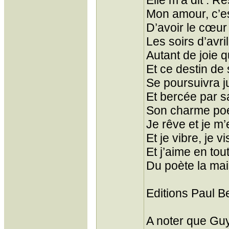
Elle m’a dit : R
Mon amour, c’es
D’avoir le cœur 
Les soirs d’avri
Autant de joie 
Et ce destin de s
Se poursuivra j
Et bercée par s
Son charme poé
Je rêve et je m
Et je vibre, je v
Et j’aime en tou
Du poète la mai
Editions Paul B
A noter que Guy