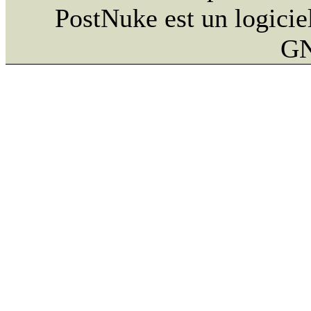
PostNuke est un logiciel
GN