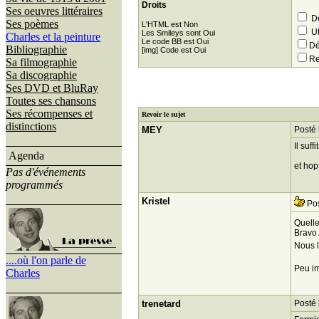
Droits
Ses oeuvres littéraires
Dé
Ses poèmes
L'HTML est Non
Ut
Les Smileys sont Oui
Charles et la peinture
Le code BB est Oui
Dé
Bibliographie
[img] Code est Oui
Re
Sa filmographie
Sa discographie
Ses DVD et BluRay
Toutes ses chansons
Ses récompenses et
Revoir le sujet
distinctions
MEY
Posté 
Il suff
Agenda
et hop
Pas d'événements
programmés
Kristel
Pos
Quelle
Bravo 
Nous l
....où l'on parle de
Peu im
Charles
trenetard
Posté 