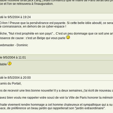
able nouvelle dirait jack Lang, j'étais convaincu que le maire de Paris serait des p
ce et l'on se retrouvera à l'inauguration.
té le 9/5/2004 à 19:24
Ann ! Preuve que la persévérance est payante. Si cette belle idée aboutit, ce serai
re connaissance, en dehors de ce cyber-espace !
che, "Nul n'est prophète en son pays"... C'est un peu dommage que ce soit une angl
ssance de cause : c'est un Belge qui vous parle
webmaster - Dominic
le 9/5/2004 à 11:01
dable
té le 8/5/2004 à 20:00
amis du Portail,
ns de recevoir une tres bonne nouvelle! Il y a deux semaines, j'ai écrit de nouveau au
avez bien voulu me rappeler votre souci de voir la Ville de Paris honorer la mémoi
haite vivement rendre hommage a cet homme chaleureux et sympathique qui a su al
ace, de préférence un beau jardin qui rappellerait son "jardin extraordinaire".