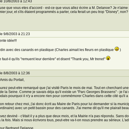
le 10/8/2003 à 12:43
se que vous etes d'accord - est-ce que vous allez écrire a M. Delanoe? Je n'aime p
mier jour, et s'ils étaient programmés a parler, cela ferait un peu trop "Disney", non?
le 9/8/2003 à 21:23
ente idée!!!
din avec des canards en plastique (Charles aimait les fleurs en plastique
)
 faut-il qu'ils "remuent leur derrière" et disent "Thank you, Mr trenet"
le 8/8/2003 à 12:36
Amis du Portail,
urez peut-etre remarqué que j'ai visité Paris le mois de mai. Tout en cherchant une r
de la Seine. Comme je savais déja qu'il existe un "Parc Georges Brassens" - je l'ai
ais pourquoi il n'y a encore rien pour commémorer Charles dans cette cité qu'il a t
n retour chez moi, j'ai donc écrit au Maire de Paris pour lui demander si la municip
ordinaire) avec un petit bassin pour des canards. J'ai meme dit qu'il me plairait
vez deviné - c'était il y a plus que deux mois, et la Mairie n'a pas répondu. Sans d
 la fois. Mais si nous écrivons tous, peut-etre va-t-on nous prendre au sérieux. L'ad
eur Bertrand Delanoe