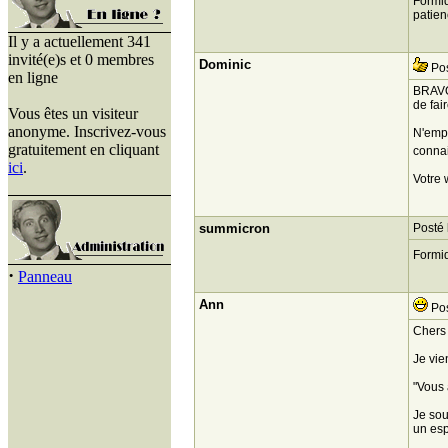
Formid
patien
Il y a actuellement 341
invité(e)s et 0 membres
Dominic
Pos
en ligne
BRAVO 
de fai
Vous êtes un visiteur
anonyme. Inscrivez-vous
N'empê
gratuitement en cliquant
connai
ici
.
Votre 
summicron
Posté 
Formi
·
Panneau
Ann
Pos
Chers 
Je vie
"Vous 
Je sou
un esp