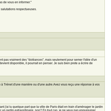
as de vous en informer."
 salutations respectueuses.
aient pas vraiment des "doléances", mais seulement pour semer l'idée d'un
vient disponible, il pourrait en penser. Je suis bien prete a écrire de
 à Trénet d'une manière ou d'une autre.Avez vous reçu une réponse à vos
 j'ai lu quelque part que la ville de Paris était en train d'aménager le jardin
éer un jardin extraordinaire, non? En tout cas, je ne veux pas enquiquiner