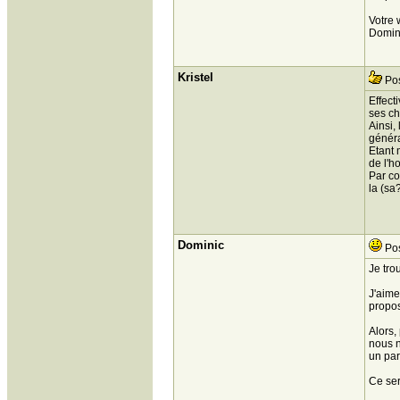
Votre
Domin
Kristel
Pos
Effect
ses c
Ainsi,
généra
Etant 
de l'h
Par co
la (sa
Dominic
Pos
Je tro
J'aime
propo
Alors,
nous n
un par
Ce ser