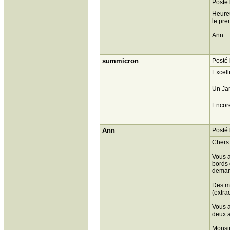
Posté 
Heureu
le pre
Ann
summicron
Posté 
Excell
Un Jar
Encore
Ann
Posté 
Chers 
Vous a
bords 
demand
Des mo
(extra
Vous a
deux a
Monsi