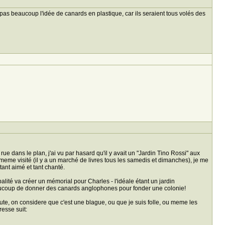
as beaucoup l'idée de canards en plastique, car ils seraient tous volés des
ue dans le plan, j'ai vu par hasard qu'il y avait un "Jardin Tino Rossi" aux
 meme visité (il y a un marché de livres tous les samedis et dimanches), je me
ant aimé et tant chanté.
alité va créer un mémorial pour Charles - l'idéale étant un jardin
 beaucoup de donner des canards anglophones pour fonder une colonie!
oute, on considere que c'est une blague, ou que je suis folle, ou meme les
resse suit: