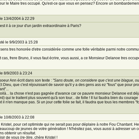
ur le Maire tres occupé. Qu'est-ce que vous en pensez? Encore un bombardement 
le 13/4/2004 à 22:29
est il à ce jour d'un jardin extraordinaire à Paris?
té le 9/9/2003 à 15:28
sens tres honorée d'etre considérée comme une folle véritable parmi notre commu
t cas, frere Bruno, il vous faut écrire, vous aussi, a ce Monsieur Delanoe tres occupé,
le 8/9/2003 à 23:24
soeur Ann écrit dans son texte :
"Sans doute, on considere que c'est une blague, ou 
Et Dieu, que c'est réjouissant de savoir qu'il y a des gens ass ez "fous" que pour p
nt"...
oilà... la chose n'est pas gagnée d'avance car ce pauvre monsieur Delanoe est d
d) qui le traitent plus souvent qu'à son tour... de folle ! Il lui faudra bien du co
t il n'en manque pas. Si un jour cette folie se fait, il faudra que tous les membres "f
le 10/8/2003 à 22:08
 Kristel, pour cet optimiste qui ne serait pas pour déplaire à notre Fou Chantant. H
eaucoup de jeunes de votre génération ! N'hésitez pas, vous aussi à adresser un co
s obtenir un résultat.
sir de vous (re-)lire, chère Kristel !