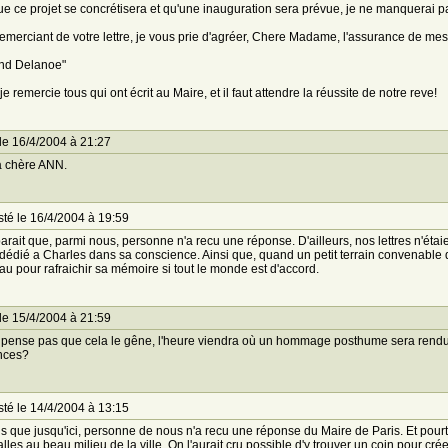
e ce projet se concrétisera et qu'une inauguration sera prévue, je ne manquerai p
emerciant de votre lettre, je vous prie d'agréer, Chere Madame, l'assurance de mes
and Delanoe"
je remercie tous qui ont écrit au Maire, et il faut attendre la réussite de notre reve!
le 16/4/2004 à 21:27
 chère ANN.
té le 16/4/2004 à 19:59
parait que, parmi nous, personne n'a recu une réponse. D'ailleurs, nos lettres n'ét
 dédié a Charles dans sa conscience. Ainsi que, quand un petit terrain convenable de
u pour rafraichir sa mémoire si tout le monde est d'accord.
le 15/4/2004 à 21:59
 pense pas que cela le gêne, l'heure viendra où un hommage posthume sera rendu
nces?
té le 14/4/2004 à 13:15
is que jusqu'ici, personne de nous n'a recu une réponse du Maire de Paris. Et pourtant
lles au beau milieu de la ville. On l'aurait cru possible d'y trouver un coin pour cr