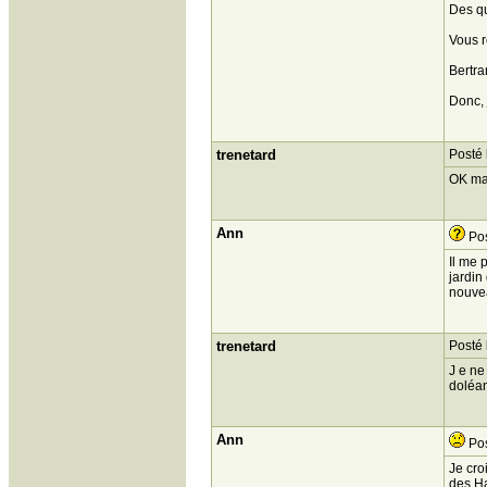
Des qu
Vous r
Bertr
Donc, 
trenetard
Posté 
OK ma
Ann
Pos
Il me 
jardin
nouvea
trenetard
Posté 
J e ne
doléa
Ann
Pos
Je cro
des Ha