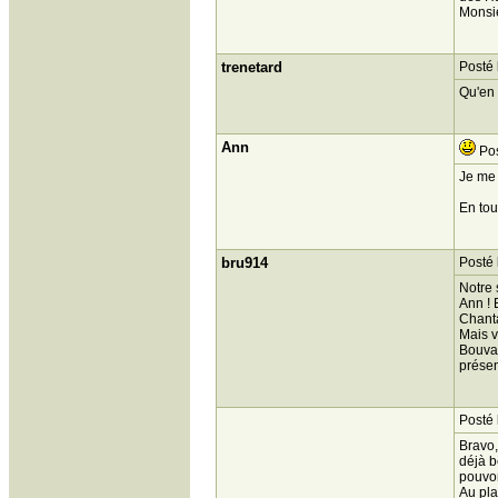
Monsie
trenetard
Posté 
Qu'en 
Ann
Pos
Je me 
En tou
bru914
Posté 
Notre 
Ann ! 
Chanta
Mais v
Bouvar
présen
Posté 
Bravo,
déjà b
pouvon
Au plai