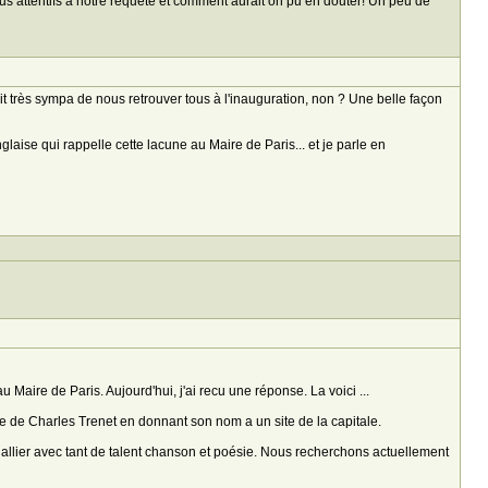
lus attentifs à notre requête et comment aurait on pu en douter! Un peu de
t très sympa de nous retrouver tous à l'inauguration, non ? Une belle façon
aise qui rappelle cette lacune au Maire de Paris... et je parle en
 Maire de Paris. Aujourd'hui, j'ai recu une réponse. La voici ...
re de Charles Trenet en donnant son nom a un site de la capitale.
lier avec tant de talent chanson et poésie. Nous recherchons actuellement