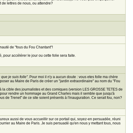
de lettres de nous, ou attendre?
nauté de "fous du Fou Chantant"!
 pour accélérer le jour ou cette folie sera faite.
que je suis folle"
. Pour moi il n'y a aucun doute : vous etes folle ma chère
roposer au Maire de Paris de créer un "jardin extraordinaire" au nom du "Fou
éjà la cible des journalistes et des comiques (version LES GROSSE TETES de
urage pour rendre un hommage au Grand Charles mais il semble que jusqu'à
ous de Trenet" de ce site soient présents à l'inauguration. Ce serait fou, non?
eureux aussi de vous accueillir sur ce portail qui, soyez-en persuadée, réuni
urrier au Maire de Paris. Je suis persuadé qu'en nous y mettant tous, nous