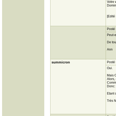
Votre 
Domin
[Edité
Posté 
Peut-e
De tou
Ann
summicron
Posté 
Oui.
Mais C
Alors, 
Comme 
Donc: 
Etant 
Très N