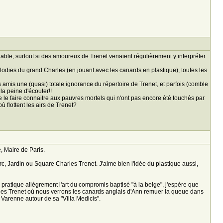
able, surtout si des amoureux de Trenet venaient régulièrement y interpréter
lodies du grand Charles (en jouant avec les canards en plastique), toutes les
mis une (quasi) totale ignorance du répertoire de Trenet, et parfois (comble
la peine d'écouter!!
le faire connaitre aux pauvres mortels qui n'ont pas encore été touchés par
où flottent les airs de Trenet?
, Maire de Paris.
c, Jardin ou Square Charles Trenet. J'aime bien l'idée du plastique aussi,
ratique allègrement l'art du compromis baptisé "à la belge", j'espère que
rles Trenet où nous verrons les canards anglais d'Ann remuer la queue dans
a Varenne autour de sa "Villa Medicis".