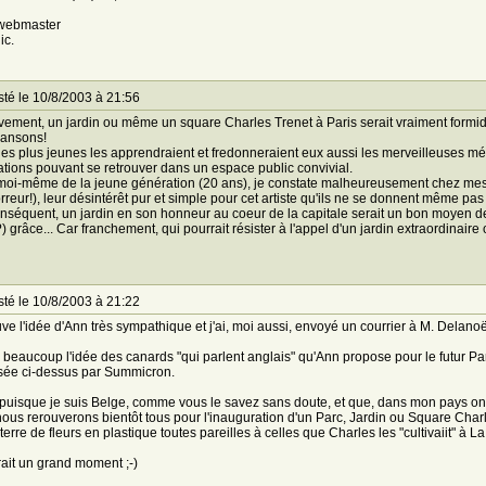
 webmaster
ic.
té le 10/8/2003 à 21:56
ivement, un jardin ou même un square Charles Trenet à Paris serait vraiment formid
hansons!
 les plus jeunes les apprendraient et fredonneraient eux aussi les merveilleuses mé
tions pouvant se retrouver dans un espace public convivial.
moi-même de la jeune génération (20 ans), je constate malheureusement chez mes a
orreur!), leur désintérêt pur et simple pour cet artiste qu'ils ne se donnent même pas 
nséquent, un jardin en son honneur au coeur de la capitale serait un bon moyen de 
?) grâce... Car franchement, qui pourrait résister à l'appel d'un jardin extraordinaire 
té le 10/8/2003 à 21:22
uve l'idée d'Ann très sympathique et j'ai, moi aussi, envoyé un courrier à M. Delanoë
 beaucoup l'idée des canards "qui parlent anglais" qu'Ann propose pour le futur Par
sée ci-dessus par Summicron.
 puisque je suis Belge, comme vous le savez sans doute, et que, dans mon pays on p
ous rerouverons bientôt tous pour l'inauguration d'un Parc, Jardin ou Square Cha
terre de fleurs en plastique toutes pareilles à celles que Charles les "cultivaiit" à L
ait un grand moment ;-)