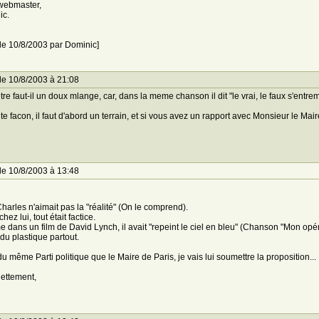
webmaster,
ic.
 le 10/8/2003 par Dominic]
le 10/8/2003 à 21:08
tre faut-il un doux mlange, car, dans la meme chanson il dit "le vrai, le faux s'entrem
te facon, il faut d'abord un terrain, et si vous avez un rapport avec Monsieur le Mair
le 10/8/2003 à 13:48
harles n'aimait pas la "réalité" (On le comprend).
chez lui, tout était factice.
dans un film de David Lynch, il avait "repeint le ciel en bleu" (Chanson "Mon opére
du plastique partout.
du même Parti politique que le Maire de Paris, je vais lui soumettre la proposition...
ettement,