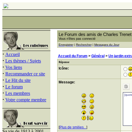
Le Forum des amis de Charles Trenet
Vous n'êtes pas connecté
Enregistrer
|
Rechercher
|
Messages du Jour
·
Accueil
Accueil du Forum
>
Général
>
Un jardin extr
·
Les thèmes / Sujets
Réponse
·
Vos liens
Icône:
·
Recommander ce site
·
Le Hit du site
Message:
·
Le forum
·
Les membres
·
Votre compte membre
[
Plus de smilies...
]
Sa vie de 1913 à 2001