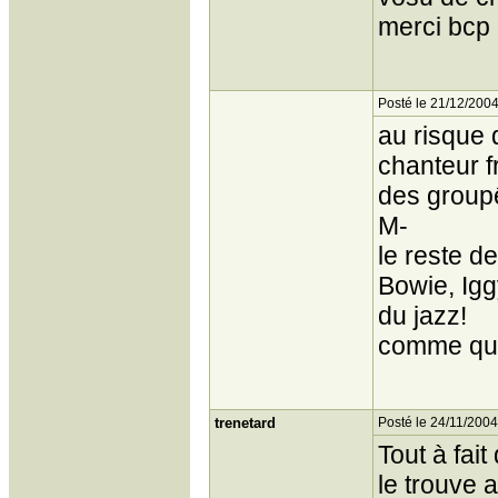
merci bcp 
Posté le 21/12/2004
au risque 
chanteur f
des groupê
M-
le reste d
Bowie, Igg
du jazz!
comme quoi
trenetard
Posté le 24/11/2004
Tout à fai
le trouve 