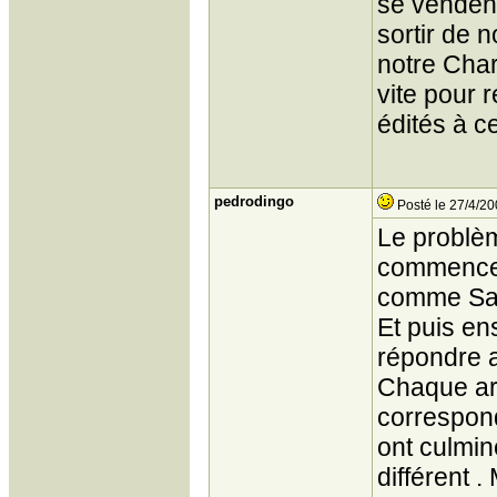
se vendent
sortir de 
notre Char
vite pour 
édités à ce
pedrodingo
Posté le 27/4/20
Le problèm
commencent
comme Sardo
Et puis ens
répondre a
Chaque art
correspon
ont culmin
différent 