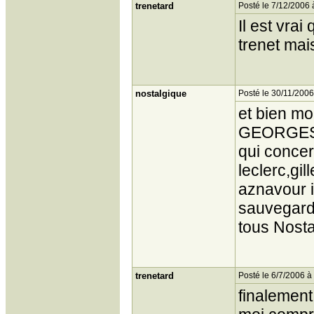
trenetard
Posté le 7/12/2006 
Il est vrai
trenet mai
nostalgique
Posté le 30/11/2006
et bien m
GEORGES 
qui concer
leclerc,gi
aznavour i
sauvegard
tous Nost
trenetard
Posté le 6/7/2006 à
finalement