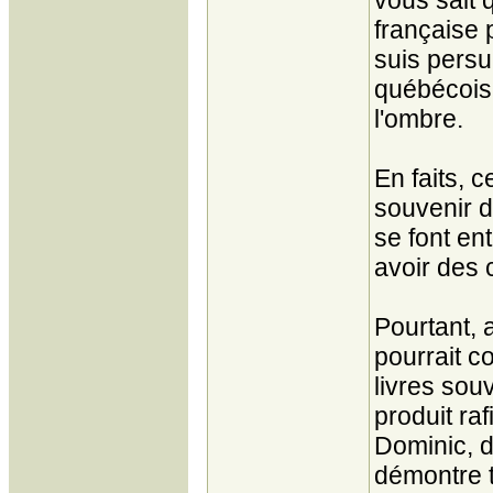
vous sait 
française 
suis pers
québécois 
l'ombre.
En faits, c
souvenir d
se font en
avoir des 
Pourtant, 
pourrait c
livres sou
produit ra
Dominic, d
démontre t