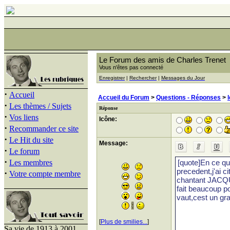
Le Forum des amis de Charles Trenet
Vous n'êtes pas connecté
Enregistrer
|
Rechercher
|
Messages du Jour
·
Accueil
Accueil du Forum
>
Questions - Réponses
>
·
Les thèmes / Sujets
Réponse
·
Vos liens
Icône:
·
Recommander ce site
·
Le Hit du site
Message:
·
Le forum
·
Les membres
·
Votre compte membre
[
Plus de smilies...
]
Sa vie de 1913 à 2001