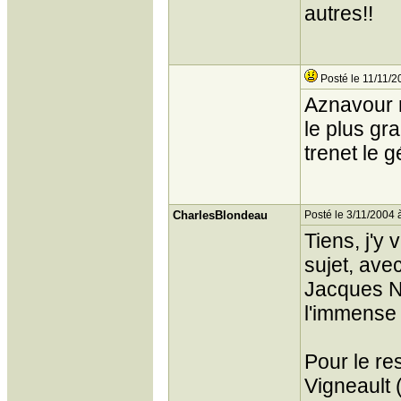
autres!!
Posté le 11/11/2
Aznavour n
le plus gr
trenet le g
CharlesBlondeau
Posté le 3/11/2004 
Tiens, j'y 
sujet, ave
Jacques No
l'immense d
Pour le res
Vigneault 