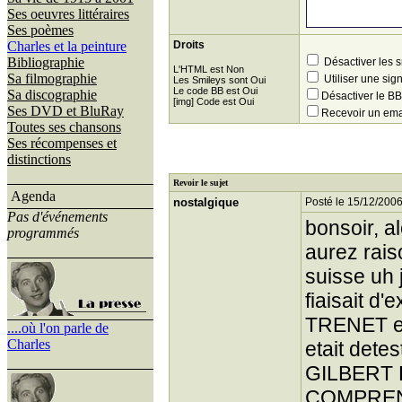
Ses oeuvres littéraires
Ses poèmes
Charles et la peinture
Droits
Bibliographie
Désactiver les 
L'HTML est Non
Sa filmographie
Utiliser une sig
Les Smileys sont Oui
Le code BB est Oui
Sa discographie
Désactiver le 
[img] Code est Oui
Ses DVD et BluRay
Recevoir un ema
Toutes ses chansons
Ses récompenses et
distinctions
Revoir le sujet
Agenda
nostalgique
Posté le 15/12/2006
Pas d'événements
bonsoir, 
programmés
aurez rais
suisse uh 
fiaisait d
TRENET et
....où l'on parle de
Charles
etait dete
GILBERT
COMPREN