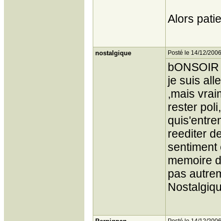
Alors pati
nostalgique
Posté le 14/12/2006
bONSOIR a 
je suis al
,mais vrai
rester pol
quis'entre
reediter de
sentiment 
memoire d
pas autrem
Nostalgiq