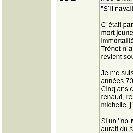
Perpignan
Posté le 14/12/2006
"S´il nava
C´était pa
mort jeune
immortalit
Trénet n´a
revient so
Je me suis
années 70 
Cinq ans d
renaud, re
michelle, j
Si un "nou
aurait du 