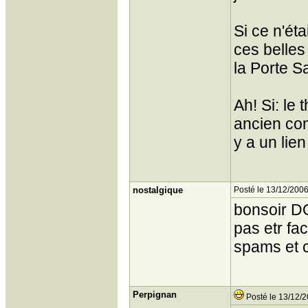
Si ce n'éta
ces belles
la Porte S
Ah! Si: le
ancien com
y a un lie
nostalgique
Posté le 13/12/2006
bonsoir D
pas etr fa
spams et c
Perpignan
Posté le 13/12/2