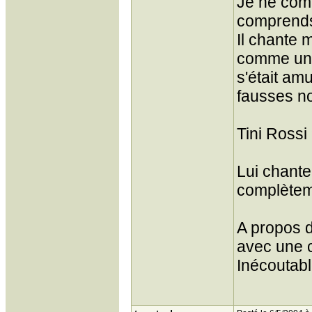
Je ne comp
comprend
Il chante m
comme un p
s'était am
fausses no
Tini Rossi
Lui chante
complètem
A propos d
avec une c
Inécoutab