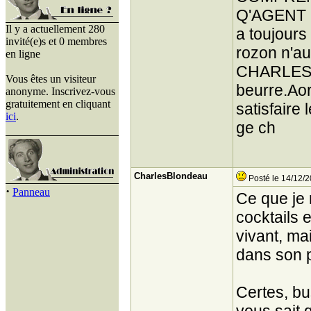
Q'AGENT D
Il y a actuellement 280
a toujours
invité(e)s et 0 membres
rozon n'au
en ligne
CHARLES T
Vous êtes un visiteur
beurre.Aors
anonyme. Inscrivez-vous
gratuitement en cliquant
satisfair
ici
.
ge ch
CharlesBlondeau
Posté le 14/12/2
·
Panneau
Ce que je 
cocktails 
vivant, ma
dans son 
Certes, bu