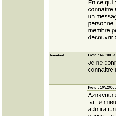
En ce qui 
connaître 
un messag
personnel.
membre pou
découvrir 
trenetard
Posté le 6/7/2006 à
Je ne conna
connaître.M
Posté le 10/2/2006 
Aznavour a
fait le mi
admiration 