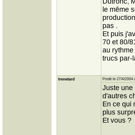
Dutronc, M
le même so
production
pas .
Et puis j'
70 et 80/8
au rythme d
trucs par-l
trenetard
Posté le 27/4/2004 
Juste une 
d'autres c
En ce qui 
plus surp
Et vous ?