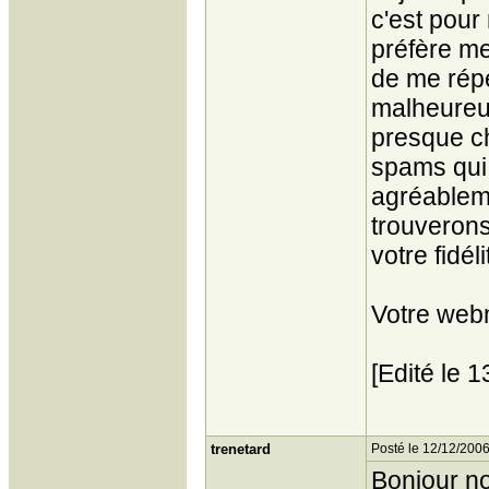
c'est pour
préfère me 
de me répé
malheureu
presque ch
spams qui 
agréablem
trouverons
votre fidéli
Votre web
[Edité le 
trenetard
Posté le 12/12/2006
Bonjour no