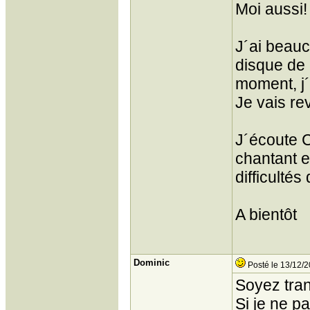
Moi aussi!
J´ai beauc
disque de 
moment, j´a
Je vais re
J´écoute C
chantant e
difficultés
A bientôt
Dominic
Posté le 13/12/2
Soyez tran
Si je ne p