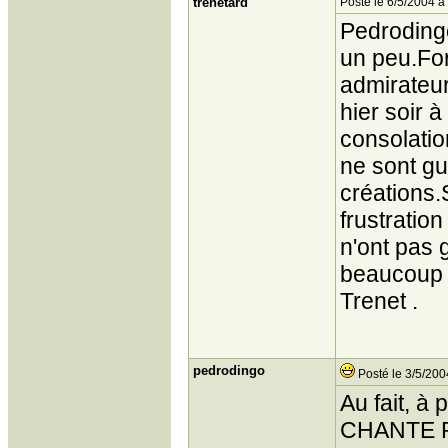
trenetard
Posté le 6/5/2004 à
Pedrodingo
un peu.For
admirateur
hier soir 
consolation
ne sont gu
créations.
frustration
n'ont pas g
beaucoup d
Trenet .
pedrodingo
Posté le 3/5/200
Au fait, à
CHANTE PA