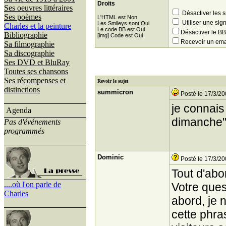
Droits
Ses oeuvres littéraires
Désactiver les 
Ses poèmes
L'HTML est Non
Utiliser une sig
Les Smileys sont Oui
Charles et la peinture
Le code BB est Oui
Désactiver le 
Bibliographie
[img] Code est Oui
Recevoir un ema
Sa filmographie
Sa discographie
Ses DVD et BluRay
Toutes ses chansons
Ses récompenses et
Revoir le sujet
distinctions
summicron
Posté le 17/3/20
je connai
Agenda
dimanche
Pas d'événements
programmés
Dominic
Posté le 17/3/20
Tout d'abo
....où l'on parle de
Votre ques
Charles
abord, je 
cette phra