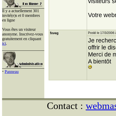
visiteurs s
Il y a actuellement 301
Votre web
invité(e)s et 0 membres
en ligne
Vous êtes un visiteur
fxveg
Posté le 17/3/2006 
anonyme. Inscrivez-vous
gratuitement en cliquant
Je recherc
ici
.
offrir le d
Merci de m'
A bientôt
·
Panneau
Contact :
webmast