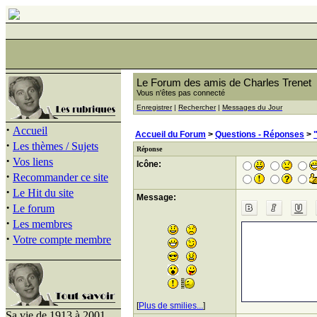
Le Forum des amis de Charles Trenet
Vous n'êtes pas connecté
Enregistrer
|
Rechercher
|
Messages du Jour
·
Accueil
Accueil du Forum
>
Questions - Réponses
>
·
Les thèmes / Sujets
Réponse
·
Vos liens
Icône:
·
Recommander ce site
·
Le Hit du site
Message:
·
Le forum
·
Les membres
·
Votre compte membre
[
Plus de smilies...
]
Sa vie de 1913 à 2001