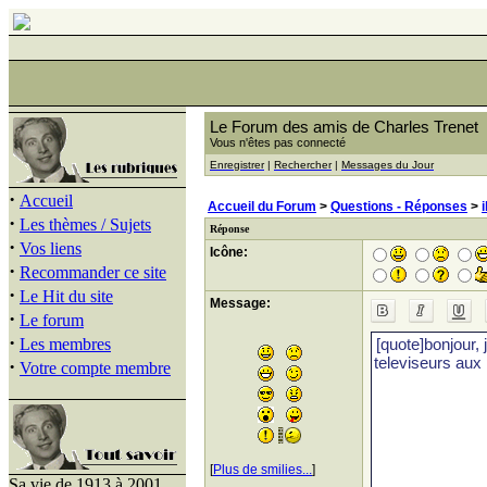
Le Forum des amis de Charles Trenet
Vous n'êtes pas connecté
Enregistrer
|
Rechercher
|
Messages du Jour
·
Accueil
Accueil du Forum
>
Questions - Réponses
>
·
Les thèmes / Sujets
Réponse
·
Vos liens
Icône:
·
Recommander ce site
·
Le Hit du site
Message:
·
Le forum
·
Les membres
·
Votre compte membre
[
Plus de smilies...
]
Sa vie de 1913 à 2001