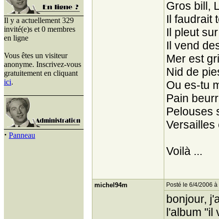
Gros bill, 
Il faudrait
Il y a actuellement 329
invité(e)s et 0 membres
Il pleut s
en ligne
Il vend de
Vous êtes un visiteur
Mer est gr
anonyme. Inscrivez-vous
Nid de pie
gratuitement en cliquant
ici
.
Ou es-tu 
Pain beurr
Pelouses s
Versailles
·
Panneau
Voilà ...
michel94m
Posté le 6/4/2006 à
bonjour, j
l'album "i