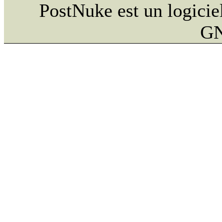
PostNuke est un logiciel
GN