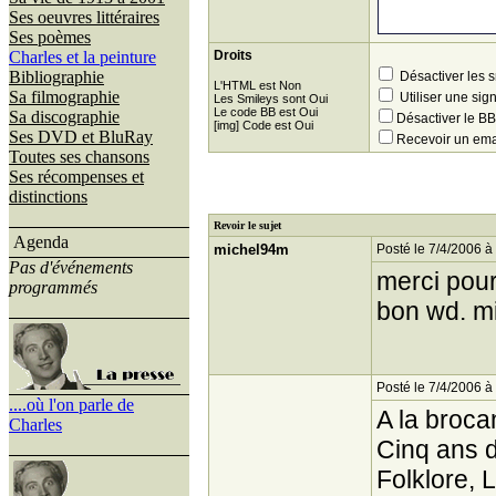
Ses oeuvres littéraires
Ses poèmes
Charles et la peinture
Droits
Bibliographie
Désactiver les 
L'HTML est Non
Sa filmographie
Utiliser une sig
Les Smileys sont Oui
Le code BB est Oui
Sa discographie
Désactiver le 
[img] Code est Oui
Ses DVD et BluRay
Recevoir un ema
Toutes ses chansons
Ses récompenses et
distinctions
Revoir le sujet
Agenda
michel94m
Posté le 7/4/2006 à
Pas d'événements
merci pour
programmés
bon wd. m
Posté le 7/4/2006 à
....où l'on parle de
A la broca
Charles
Cinq ans 
Folklore, 