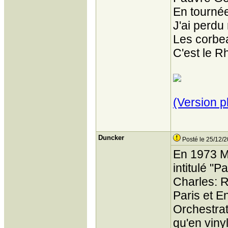
En tourné
J'ai perdu
Les corbe
C'est le R
(Version p
Duncker
Posté le 25/12/2
En 1973 Mo
intitulé "P
Charles: R
Paris et En
Orchestrat
qu'en viny