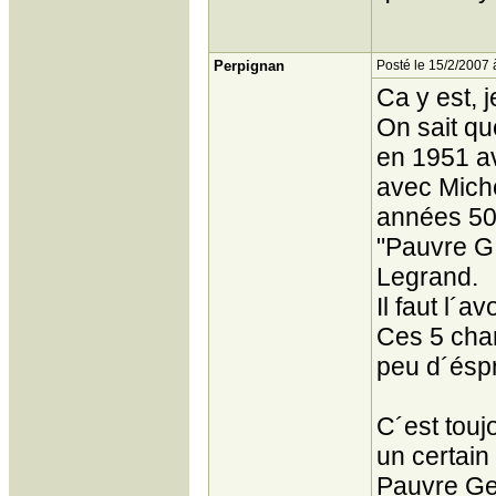
Perpignan
Posté le 15/2/2007 
Ca y est, 
On sait q
en 1951 av
avec Mich
années 50 
"Pauvre G.
Legrand.
Il faut l´av
Ces 5 cha
peu d´éspr
C´est touj
un certain
Pauvre Geo