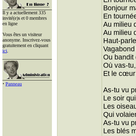
Bonjour m
Il y a actuellement 335
En tourné
invité(e)s et 0 membres
Au milieu 
en ligne
Au milieu 
Vous êtes un visiteur
Haut-parle
anonyme. Inscrivez-vous
gratuitement en cliquant
Vagabond 
ici
.
Ou bandit
Où vas-tu,
Et le cœur
·
Panneau
As-tu vu p
Le soir qui
Les oiseau
Qui volaie
As-tu vu pr
Les blés m