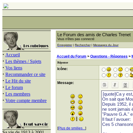
Le Forum des amis de Charles Trenet
Vous n'êtes pas connecté
Enregistrer
|
Rechercher
|
Messages du Jour
·
Accueil
Accueil du Forum
>
Questions - Réponses
>
·
Les thèmes / Sujets
Réponse
·
Vos liens
Icône:
·
Recommander ce site
·
Le Hit du site
Message:
·
Le forum
·
Les membres
·
Votre compte membre
[
Plus de smilies...
]
Sa vie de 1913 à 2001