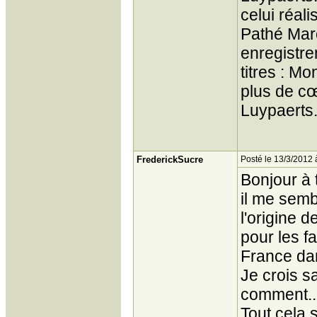
celui réali
Pathé Marc
enregistre
titres : M
plus de cœ
Luypaerts
FrederickSucre
Posté le 13/3/2012 
Bonjour à 
il me semb
l'origine 
pour les f
France dan
Je crois 
comment..
Tout cela 