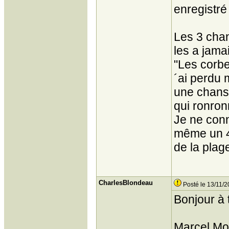
enregistré
Les 3 chan
les a jama
"Les corb
´ai perdu 
une chanso
qui ronron
Je ne conn
même un 45
de la plage
CharlesBlondeau
Posté le 13/11/2
Bonjour à 
Marcel Mou