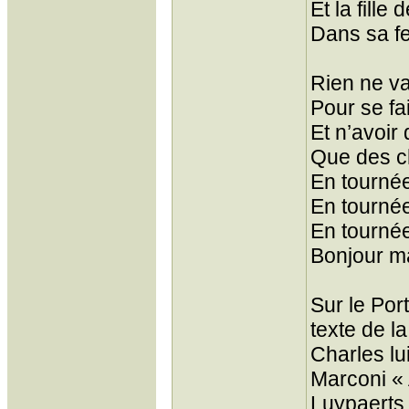
Et la fille 
Dans sa f
Rien ne v
Pour se fa
Et n’avoi
Que des ch
En tourné
En tournée
En tourné
Bonjour m
Sur le Po
texte de la
Charles lu
Marconi « 
Luypaerts.