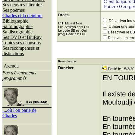
Ses oeuvres littéraires
Ses poèmes
Charles et la peinture
Droits
Bibliographie
Désactiver les 
L'HTML est Non
Sa filmographie
Utiliser une sig
Les Smileys sont Oui
Le code BB est Oui
Sa discographie
Désactiver le 
[img] Code est Oui
Ses DVD et BluRay
Recevoir un ema
Toutes ses chansons
Ses récompenses et
distinctions
Revoir le sujet
Agenda
Duncker
Posté le 15/3/20
Pas d'événements
EN TOUR
programmés
Il existe 
Mouloudji 
....où l'on parle de
Charles
En tourné
En tournée
En tourné