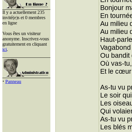
Bonjour m
Il y a actuellement 235
En tourné
invité(e)s et 0 membres
Au milieu 
en ligne
Au milieu 
Vous êtes un visiteur
Haut-parle
anonyme. Inscrivez-vous
gratuitement en cliquant
Vagabond 
ici
.
Ou bandit
Où vas-tu,
Et le cœur
·
Panneau
As-tu vu p
Le soir qui
Les oiseau
Qui volaie
As-tu vu pr
Les blés m