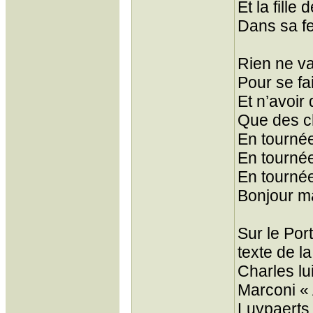
Et la fille 
Dans sa f
Rien ne v
Pour se fa
Et n’avoi
Que des ch
En tourné
En tournée
En tourné
Bonjour m
Sur le Po
texte de la
Charles lu
Marconi « 
Luypaerts.