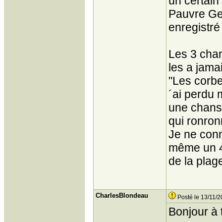
un certain
Pauvre Geo
enregistré
Les 3 chan
les a jama
"Les corb
´ai perdu 
une chanso
qui ronron
Je ne conn
même un 45
de la plage
CharlesBlondeau
Posté le 13/11/2
Bonjour à 