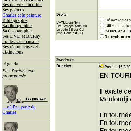
Ses oeuvres littéraires
Ses poèmes
Charles et la peinture
Droits
Bibliographie
Désactiver les 
L'HTML est Non
Sa filmographie
Utiliser une sig
Les Smileys sont Oui
Le code BB est Oui
Sa discographie
Désactiver le 
[img] Code est Oui
Ses DVD et BluRay
Recevoir un ema
Toutes ses chansons
Ses récompenses et
distinctions
Revoir le sujet
Agenda
Duncker
Posté le 15/3/20
Pas d'événements
EN TOUR
programmés
Il existe 
Mouloudji 
....où l'on parle de
Charles
En tourné
En tournée
En tourné