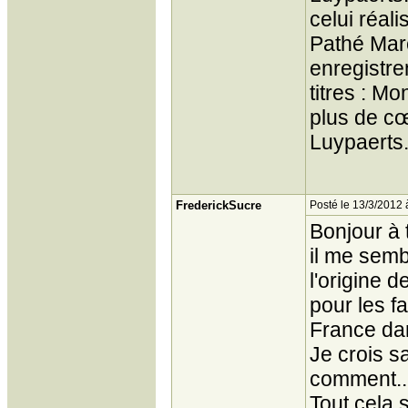
celui réali
Pathé Marc
enregistre
titres : M
plus de cœ
Luypaerts
FrederickSucre
Posté le 13/3/2012 
Bonjour à 
il me semb
l'origine 
pour les f
France dan
Je crois 
comment..
Tout cela 