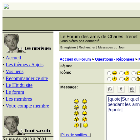
Le Forum des amis de Charles Trenet
Vous n'êtes pas connecté
Enregistrer
|
Rechercher
|
Messages du Jour
·
Accueil
Accueil du Forum
>
Questions - Réponses
>
·
Les thèmes / Sujets
Réponse
·
Vos liens
Icône:
·
Recommander ce site
·
Le Hit du site
Message:
·
Le forum
·
Les membres
·
Votre compte membre
[
Plus de smilies...
]
Sa vie de 1913 à 2001