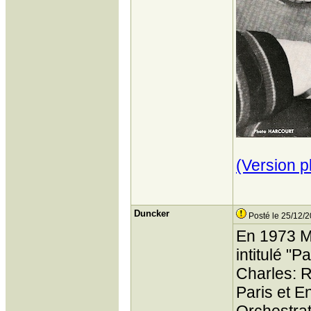
(Version p
Duncker
Posté le 25/12/2
En 1973 Mo
intitulé "P
Charles: R
Paris et En