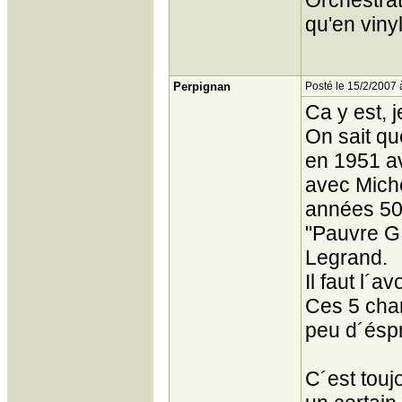
Orchestrat
qu'en viny
Perpignan
Posté le 15/2/2007 
Ca y est, 
On sait q
en 1951 av
avec Mich
années 50 
"Pauvre G.
Legrand.
Il faut l´av
Ces 5 cha
peu d´éspr
C´est touj