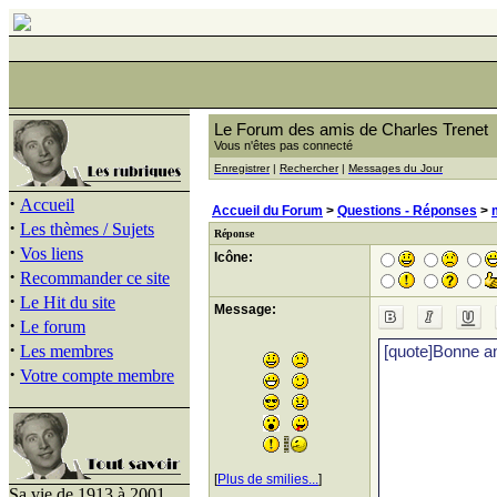
Le Forum des amis de Charles Trenet
Vous n'êtes pas connecté
Enregistrer
|
Rechercher
|
Messages du Jour
·
Accueil
Accueil du Forum
>
Questions - Réponses
>
·
Les thèmes / Sujets
Réponse
·
Vos liens
Icône:
·
Recommander ce site
·
Le Hit du site
Message:
·
Le forum
·
Les membres
·
Votre compte membre
[
Plus de smilies...
]
Sa vie de 1913 à 2001