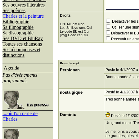
Ses oeuvres littéraires
Ses poèmes
Charles et la peinture
Droits
Bibliographie
Désactiver les 
L'HTML est Non
Sa filmographie
Utiliser une sig
Les Smileys sont Oui
Le code BB est Oui
Sa discographie
Désactiver le 
[img] Code est Oui
Ses DVD et BluRay
Recevoir un ema
Toutes ses chansons
Ses récompenses et
distinctions
Revoir le sujet
Agenda
Perpignan
Posté le 4/1/2007 à
Pas d'événements
Bonne année á tous
programmés
nostalgique
Posté le 4/1/2007 à
Tres bonne annee 
....où l'on parle de
Dominic
Posté le 1/1/200
Charles
Un grand merci, Tre
Je me joins à vous 
de grandes joies et