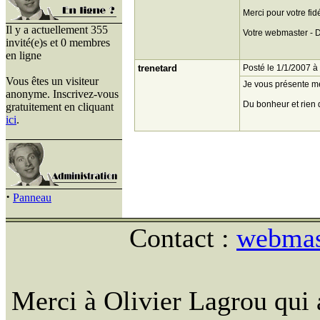
Merci pour votre fidé
Il y a actuellement 355
Votre webmaster - 
invité(e)s et 0 membres
en ligne
trenetard
Posté le 1/1/2007 à
Vous êtes un visiteur
Je vous présente m
anonyme. Inscrivez-vous
Du bonheur et rien 
gratuitement en cliquant
ici
.
·
Panneau
Contact :
webmast
Merci à Olivier Lagrou qui 